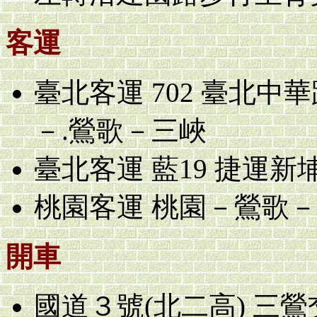
客運
臺北客運 702 臺北
－.鶯歌－三峽
臺北客運 藍19 捷運
桃園客運 桃園－鶯歌
開車
國道３號(北二高) 三