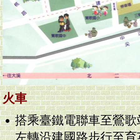
火車
搭乘臺鐵電聯車至鶯歌
左轉沿建國路步行至育