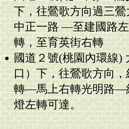
下，往鶯歌方向過三鶯
中正一路 —至建國路左
轉，至育英街右轉
國道２號(桃園內環線)
口）下，往鶯歌方向，
轉—馬上右轉光明路—
燈左轉可達。