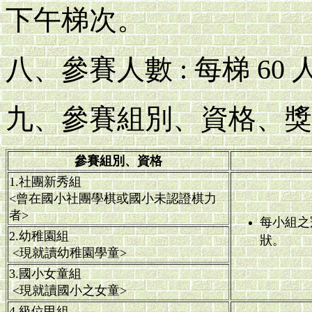
下午梯次。
八、參賽人數 : 每梯 60 
九、參賽組別、資格、獎
參賽組別、資格
1.社團新秀組
<曾在國小社團學棋或國小未認證棋力
者>
每小組之
2.幼稚園組
狀。
<現就讀幼稚園學童>
3.國小女童組
<現就讀國小之女童>
4.級位甲組