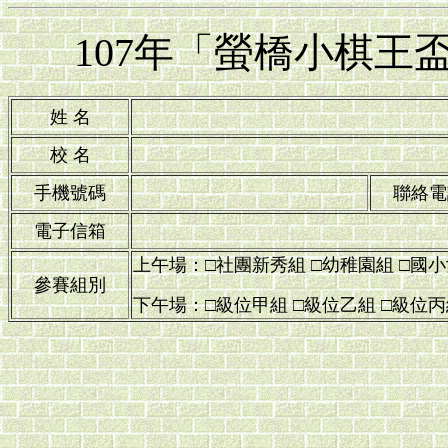
107年「螢橋小棋王
姓 名
校 名
手機號碼
聯絡電
電子信箱
上午場：□社團新秀組 □幼稚園組 □國
參賽組別
下午場：□級位甲組 □級位乙組 □級位