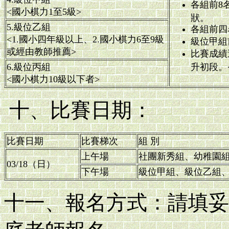
各組前8
<國小棋力1至5級>
狀。
5.級位乙組
各組前四
<1.國小四年級以上、2.國小棋力6至9級
級位甲組
或經由教師推薦>
比賽成績
6.級位丙組
升初段。
<國小棋力10級以下者>
十、比賽日期：
比賽日期
比賽梯次
組 別
上午場
社團新秀組、幼稚園
03/18（日）
下午場
級位甲組、級位乙組
十一、報名方式：請填妥報