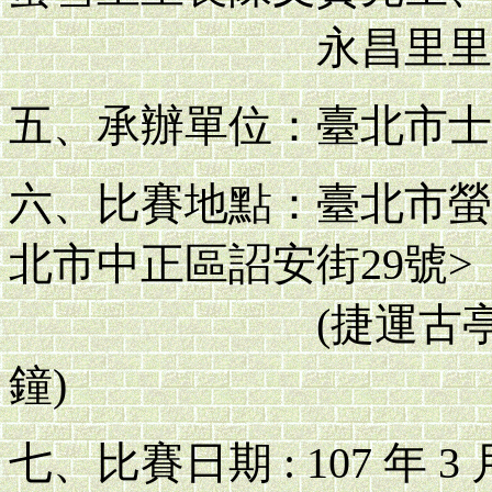
永昌里里長陳
五、承辦單位：臺北市士
六、比賽地點：臺北市螢
北市中正區詔安街29號>
(捷運古亭站9號
鐘)
七、比賽日期 : 107 年 3