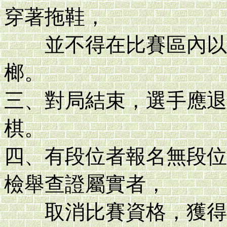
穿著拖鞋，
並不得在比賽區內以手
榔。
三、對局結束，選手應退
棋。
四、有段位者報名無段位
檢舉查證屬實者，
取消比賽資格，獲得