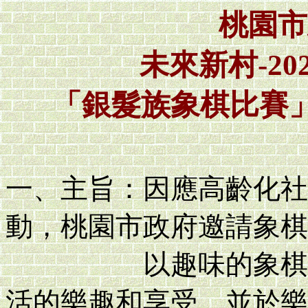
桃園市
未來新村-2
「銀髮族象棋比賽
一、主旨：因應高齡化社
動，桃園市政府邀請象棋
以趣味的象棋競賽
活的樂趣和享受，並於樂