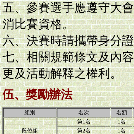
五、參賽選手應遵守大會
消比賽資格。
六、決賽時請攜帶身分證
七、相關規範條文及內容
更及活動解釋之權利。
伍、獎勵辦法
組別
名次
名額
第1名
1名
段位組
第2名
1名