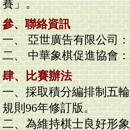
賽」。
參、聯絡資訊
一、 亞世廣告有限公司：02-
二、 中華象棋促進協會：096
肆、比賽辦法
一、採取積分編排制五輪
規則96年修訂版。
二、為維持棋士良好形象