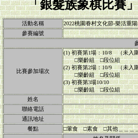
「銀髮族象棋比賽
活動名稱
2022桃園眷村文化節-樂活重
參賽編號
(1) 初賽第1場：10/8 （
□樂齡組 □段位組
(2) 初賽第2場：10/9 （
比賽參加場次
□樂齡組 □段位組
(3) 初賽第3場10/10
□樂齡組 □段位組
姓名
聯絡電話
通訊地址
餐點
□葷食 □素食 □其他＿＿＿