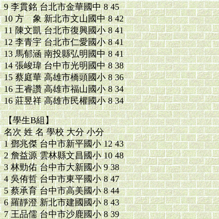
9 李貫銘 台北市金華國中 8 45
10 方 象 新北市文山國中 8 42
11 陳文凱 台北市復興國小 8 41
12 李青宇 台北市仁愛國小 8 41
13 馬郁涵 南投縣弘明國中 8 41
14 張峻瑋 台中市光明國中 8 38
15 蔡庭華 高雄市橋頭國小 8 36
16 王睿讚 高雄市福山國小 8 34
16 莊昱祥 高雄市民權國小 8 34
【學生B組】
名次 姓 名 學校 大分 小分
1 鄧兆傑 台中市新平國小 12 43
2 詹益源 雲林縣文昌國小 10 48
3 林勁佑 台中市大新國小 9 38
4 吳侑哲 台中市東平國小 8 47
5 蔡承育 台中市高美國小 8 44
6 羅靜澄 新北市建國國小 8 43
7 王品儒 台中市沙鹿國小 8 39