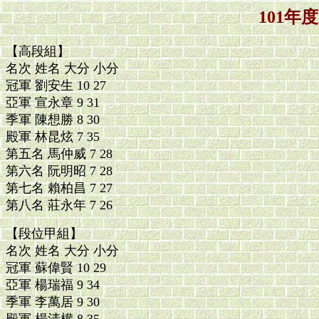
101
【高段組】
名次 姓名 大分 小分
冠軍 劉安生 10 27
亞軍 宣永章 9 31
季軍 陳想勝 8 30
殿軍 林昆炫 7 35
第五名 馬仲威 7 28
第六名 阮明昭 7 28
第七名 賴柏昌 7 27
第八名 莊永年 7 26
【段位甲組】
名次 姓名 大分 小分
冠軍 蘇偉賢 10 29
亞軍 楊瑞福 9 34
季軍 李萬居 9 30
殿軍 楊清權 8 35