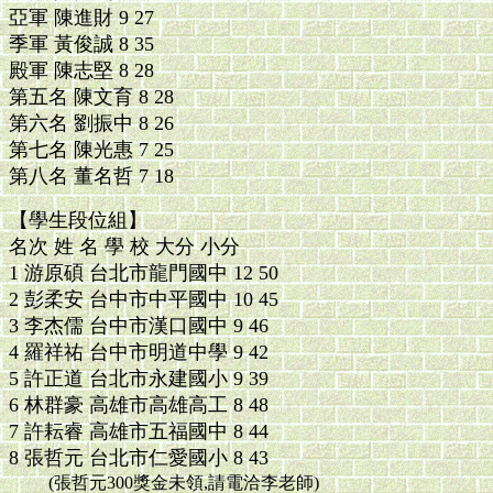
亞軍 陳進財 9 27
季軍 黃俊誠 8 35
殿軍 陳志堅 8 28
第五名 陳文育 8 28
第六名 劉振中 8 26
第七名 陳光惠 7 25
第八名 董名哲 7 18
【學生段位組】
名次 姓 名 學 校 大分 小分
1 游原碩 台北市龍門國中 12 50
2 彭柔安 台中市中平國中 10 45
3 李杰儒 台中市漢口國中 9 46
4 羅祥祐 台中市明道中學 9 42
5 許正道 台北市永建國小 9 39
6 林群豪 高雄市高雄高工 8 48
7 許耘睿 高雄市五福國中 8 44
8 張哲元 台北市仁愛國小 8 43
(張哲元300獎金未領,請電洽李老師)