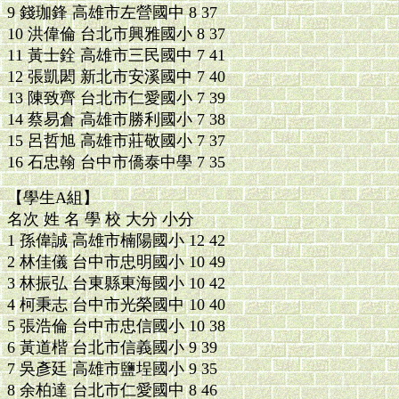
9 錢珈鋒 高雄市左營國中 8 37
10 洪偉倫 台北市興雅國小 8 37
11 黃士銓 高雄市三民國中 7 41
12 張凱閎 新北市安溪國中 7 40
13 陳致齊 台北市仁愛國小 7 39
14 蔡易倉 高雄市勝利國小 7 38
15 呂哲旭 高雄市莊敬國小 7 37
16 石忠翰 台中市僑泰中學 7 35
【學生A組】
名次 姓 名 學 校 大分 小分
1 孫偉誠 高雄市楠陽國小 12 42
2 林佳儀 台中市忠明國小 10 49
3 林振弘 台東縣東海國小 10 42
4 柯秉志 台中市光榮國中 10 40
5 張浩倫 台中市忠信國小 10 38
6 黃道楷 台北市信義國小 9 39
7 吳彥廷 高雄市鹽埕國小 9 35
8 余柏達 台北市仁愛國中 8 46