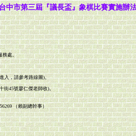
台中市第三屆『議長盃』象棋比賽實施辦
。
服務處。
進入，請參考路線圖)。
街45號廖仁傑老師收)。
0-656269 （賴副總幹事）