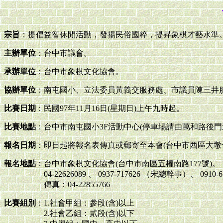
宗旨
：提倡益智休閒活動，發揚民俗國粹，提昇象棋才藝水準
主辦單位
：台中市議會。
承辦單位
：台中市象棋文化協會。
協辦單位
：南屯國小、立法委員黃義交服務處、市議員陳三井
比賽日期
：民國97年11月16日(星期日)上午九時起。
比賽地點
：台中市南屯國小3F活動中心(停車場請由萬和路後門
報名日期
：即日起將報名表傳真或郵寄至本會(台中市西區大墩十
報名地點
：台中市象棋文化協會(台中市南區五權南路177號)。
04-22626089 、 0937-717626 （宋總幹事）、 091
傳真：04-22855766
比賽組別
：1.社會甲組：參段(含)以上
2.社會乙組：貳段(含)以下