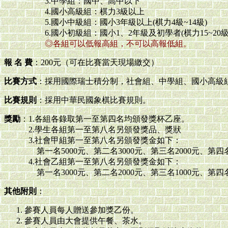
3.中學組：國中、高中以下
4.國小高級組：棋力3級以上
5.國小中級組：國小3年級以上(棋力4級~14級)
6.國小初級組：國小1、2年級及初學者(棋力15~2
◎各組可以低報高組，不可以高報低組。
報 名 費
：200元（可在比賽當天現場繳交）
比賽方式
：採用國際瑞士積分制，社會組、中學組、國小高級組
比賽規則
：採用中華民國象棋比賽規則。
獎勵
：1.各組各錄取第一至第四名均頒發獎杯乙座。
2.學生各組第一至第八名另頒發獎品、獎狀
3.社會甲組第一至第八名另頒發獎金如下：
第一名5000元、第二名3000元、第三名2000元、第四名 1
4.社會乙組第一至第八名另頒發獎金如下：
第一名3000元、第二名2000元、第三名1000元、第四名 
其他附則
：
參賽人員每人贈送參加獎乙份。
參賽人員由大會提供午餐、茶水。