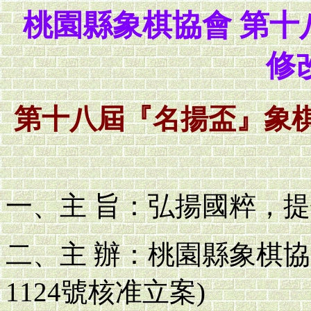
桃園縣象棋協會 第
修
第十八屆『名揚盃』象棋
一、主 旨：弘揚國粹，
二、主 辦：桃園縣象棋
1124號核准立案)