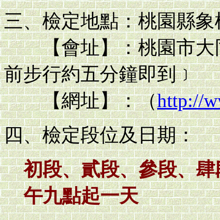
三、檢定地點：桃園縣象
【會址】：桃園市大同路
前步行約五分鐘即到﹞
【網址】：（
http://
四、檢定段位及日期：
初段、貳段、參段、肆段1
午九點起一天