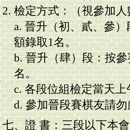
檢定方式：（視參加人
a. 晉升（初、貳、參
額錄取1名。
b. 晉升（肆）段：按
名。
c. 各段位組檢定當天
d. 參加晉段賽棋友請
七、證 書：三段以下本會