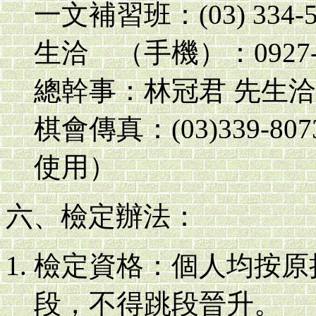
一文補習班：(03) 33
生洽 （手機）：0927-3
總幹事：林冠君 先生洽 （
棋會傳真：(03)339-
使用）
六、檢定辦法：
檢定資格：個人均按原
段，不得跳段晉升。