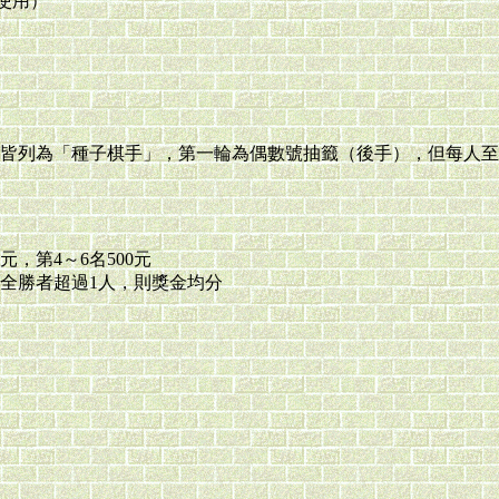
時使用）
皆列為「種子棋手」，第一輪為偶數號抽籤（後手），但每人至
元，第4～6名500元
若全勝者超過1人，則獎金均分