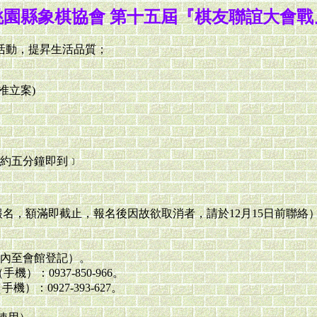
桃園縣象棋協會 第十五屆『棋友聯誼大會戰
活動，提昇生活品質；
。
准立案)
約五分鐘即到﹞
從速報名，額滿即截止，報名後因故欲取消者，請於12月15日前聯絡
內至會館登記）。
）：0937-850-966。
）：0927-393-627。