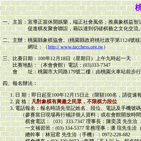
一、主旨：宣導正當休閒娛樂，端正社會風俗；推廣象棋益智
促進棋友聚會聯誼，藉以達到切磋棋藝之文化交流
二、主辦：桃園縣象棋協會。(桃園縣政府桃社政字第1124號核
網址：（
http:// www.tacchess.org.tw
）
三、比賽日期：100年12月18日（星期日）上午九時起一天
比賽地點：（本會會館）電話：(03)333-7347
會 址：桃園市大同路179號二樓﹝由桃園火車站前步行
四、報名辦法：
日 期：即日起至100年12月15日止（限額100名，請
資 格：
凡對象棋有興趣之民眾，不限棋力段位
電話報名：報名時請先登記姓名、段位、電話及手機號碼
（參賽當日現場再行補詳個人資料；或在會館開放時間
棋會電話：（03）333-7347 理事長：陳奕茂 先生洽（手機
一文補習班：(03) 334-5377 常務理事：潘 瑄先生洽（手機
總幹事：林冠君 先生洽（手機）：0972-228-682