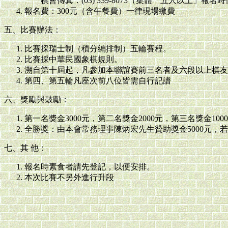
棋會傳真：(03) 339-8073（集體「五人以上」報名
報名費：300元（含午餐費）一律現場繳費
五、比賽辦法：
比賽採瑞士制（積分編排制）五輪賽程。
比賽採中華民國象棋規則。
溯自第十屆起，凡參加本聯誼賽前三名者及六段以上棋友
第四、第五輪凡座次前八位皆需自行記譜
六、獎勵與鼓勵：
第一名獎金3000元，第二名獎金2000元，第三名獎金1000
全勝獎：由本會常務理事陳炳宏先生贊助獎金5000元，
七、其 他：
報名時素食者請先登記，以便安排。
本次比賽不另外進行升段