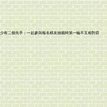
少有二個先手；一起參與報名棋友抽籤時第一輪不互相對弈