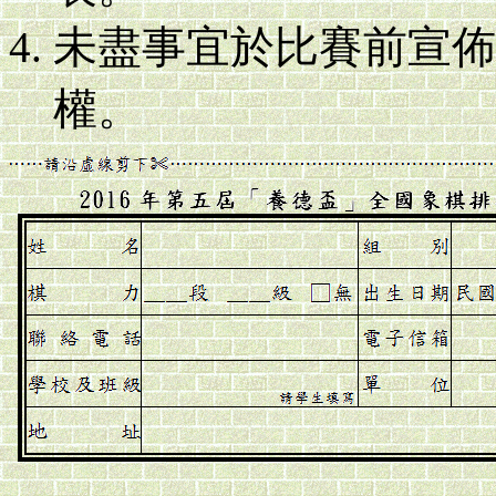
未盡事宜於比賽前宣佈
權。