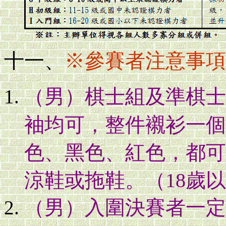
十一、
※參賽者注意事項
（男）棋士組及準棋士
袖均可，整件襯衫一個
色、黑色、紅色，都可
涼鞋或拖鞋。（18歲
（男）入圍決賽者一定