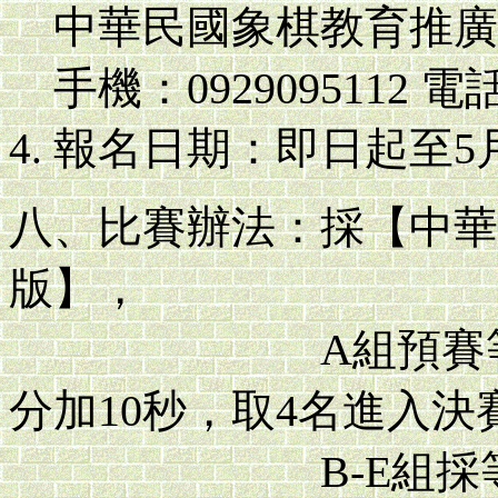
中華民國象棋教育推廣
手機：0929095112 電話
報名日期：即日起至5
八、比賽辦法：採【中華
版】，
A組預賽等級分瑞
分加10秒，取4名進入決
B-E組採等級分