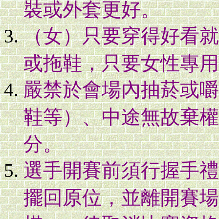
裝或外套更好。
（女）只要穿得好看就
或拖鞋，只要女性專用
嚴禁於會場內抽菸或嚼
鞋等）、中途無故棄權
分。
選手開賽前須行握手禮
擺回原位，並離開賽場