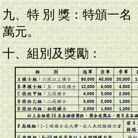
九、特 別 獎：特頒一
萬元。
十、組別及獎勵：