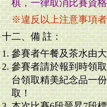
棋，一律取消比賽資格
※違反以上注意事項者
十二、備 註：
參賽者午餐及茶水由大
參賽者請於報到時領取
台領取精美紀念品一份
取！
本次比賽6段晉昇7段標