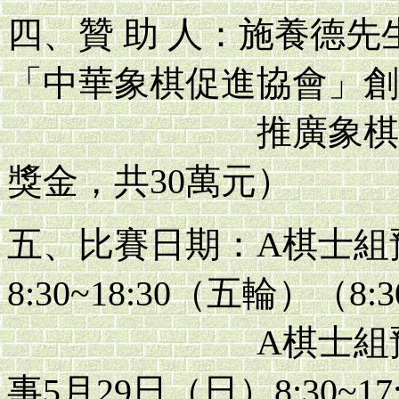
四、贊 助 人：施養德
「中華象棋促進協會」創
推廣象棋不遺餘
獎金，共30萬元）
五、比賽日期：A棋士組
8:30~18:30（五輪）（8:
A棋士組預賽第
事5月29日（日）8:30~17: