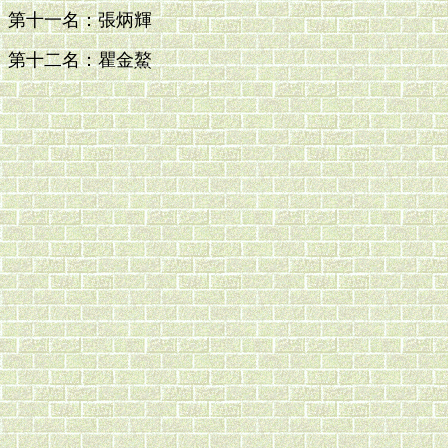
第十一名：張炳輝
第十二名：瞿金鰲