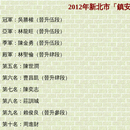
2012年新北市「鎮
冠軍：吳勝權（晉升伍段）
亞軍：林龍旺（晉升伍段）
季軍：陳金勇（晉升伍段）
殿軍：林聖倫（晉升肆段）
第五名：陳世潤
第六名：曹昌凱（晉升肆段）
第七名：陳奕志
第八名：莊訓城
第九名：賴俊良（晉升參段）
第十名：周進財