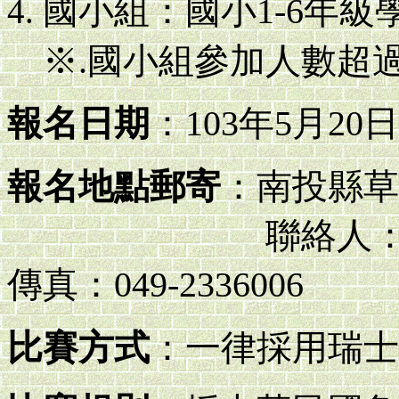
國小組：國小1-6年級
※.國小組參加人數超
報名日期
：103年5月2
報名地點郵寄
：南投縣草
聯絡人：施正淙 電話
傳真：049-2336006
比賽方式
：一律採用瑞士