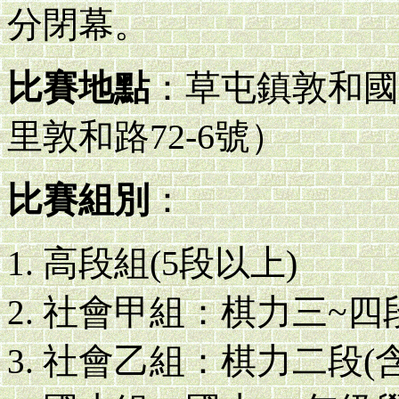
分閉幕。
比賽地點
：草屯鎮敦和國
里敦和路72-6號）
比賽組別
：
高段組(5段以上)
社會甲組：棋力三~四
社會乙組：棋力二段(含