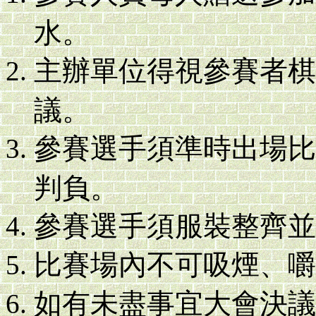
水。
主辦單位得視參賽者棋
議。
參賽選手須準時出場比
判負。
參賽選手須服裝整齊並
比賽場內不可吸煙、嚼
如有未盡事宜大會決議