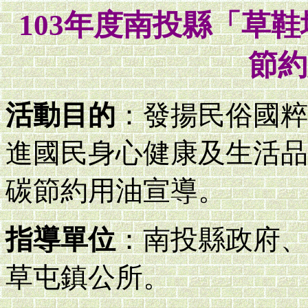
103年度南投縣「草
節約
活動目的
：發揚民俗國粹
進國民身心健康及生活品
碳節約用油宣導。
指導單位
：南投縣政府、
草屯鎮公所。