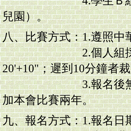
4.學生Ｂ組：就
兒園）。
八、比賽方式：1.遵照中
2.個人組採瑞士
20'+10"；遲到10分鐘
3.報名後無重大
加本會比賽兩年。
九、報名方式：1.報名日期