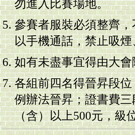
勿進入比賽場地。
參賽者服裝必須整齊，
以手機通話，禁止吸煙
如有未盡事宜得由大會
各組前四名得晉昇段位
例辦法晉昇；證書費三
（含）以上500元，級位