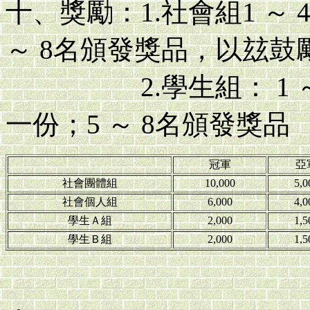
十、獎勵：1.社會組1 ～
～ 8名頒發獎品，以玆鼓
2.學生組： 1 ～ 
一份；5 ～ 8名頒發獎品
冠軍
亞
社會團體組
10,000
5,0
社會個人組
6,000
4,0
學生Ａ組
2,000
1,5
學生Ｂ組
2,000
1,5