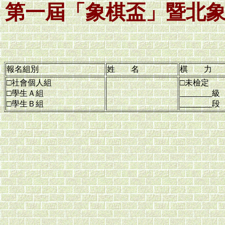
第一屆「象棋盃」暨北
報名組別
姓 名
棋 力
□社會個人組
□未檢定
□學生Ａ組
級
□學生Ｂ組
段