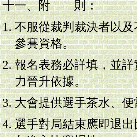
十一、附 則：
不服從裁判裁決者以及
參賽資格。
報名表務必詳填，並詳
力晉升依據。
大會提供選手茶水、便
選手對局結束應即退出