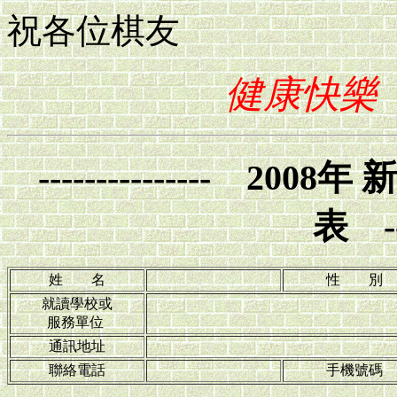
祝各位棋友
健康快樂
--------------- 
表 ---
姓 名
性 別
就讀學校或
服務單位
通訊地址
聯絡電話
手機號碼