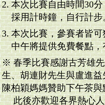
本次比賽自由時間30分
採用計時鐘，自行計步
本次比賽，參賽者皆可
中午將提供免費餐點，
※ 春季比賽感謝古芳雄
生、胡連財先生與盧進益
陳柏穎媽媽贊助下午茶與
此後亦歡迎各界熱心人