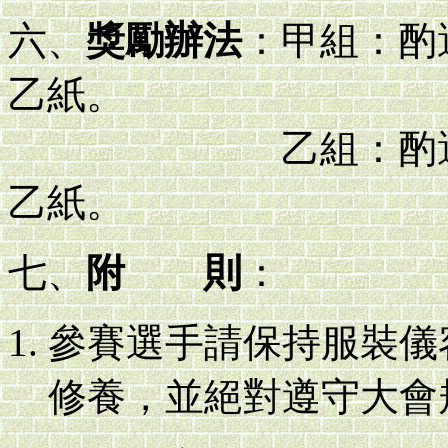
六、
獎勵辦法
：甲組：酌
乙紙。
乙組：酌選
乙紙。
七、
附 則
：
參賽選手請保持服裝儀
修養，並絕對遵守大會