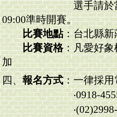
選手請於當日早上8:
09:00準時開賽。
比賽地點
：台北縣新
比賽資格
：凡愛好象
加
四、
報名方式
：一律採用
‧0918-4555
‧(02)2998-0580