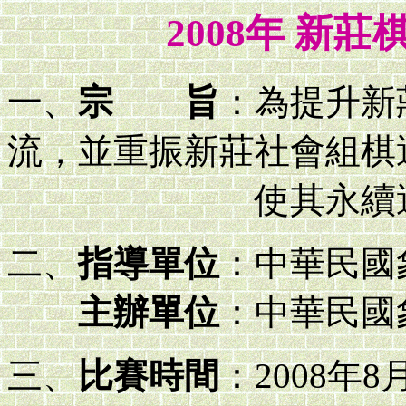
2008年 新
一、
宗 旨
：為提升新
流，並重振新莊社會組棋
使其永續運轉，
二、
指導單位
：中華民國
主辦單位
：中華民國
三、
比賽時間
：2008年