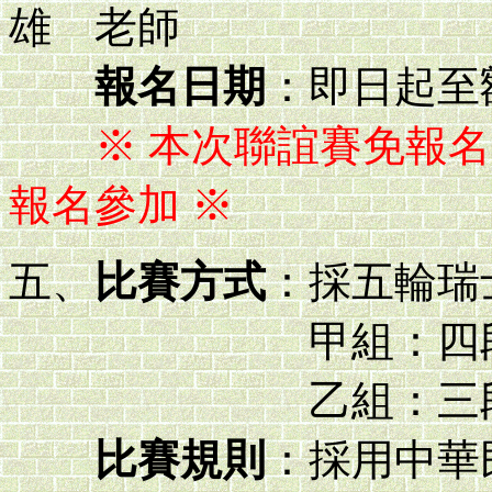
雄 老師
報名日期
：即日起至
※ 本次聯誼賽免報名
報名參加 ※
五、
比賽方式
：採五輪瑞
甲組：四段
乙組：三段
比賽規則
：採用中華