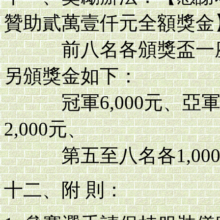
贊助貳萬壹仟元全額獎金
前八名各頒獎盃一座
另頒獎金如下：
冠軍6,000元、亞軍4,
2,000元、
第五至八名各1,000
十二、附 則：