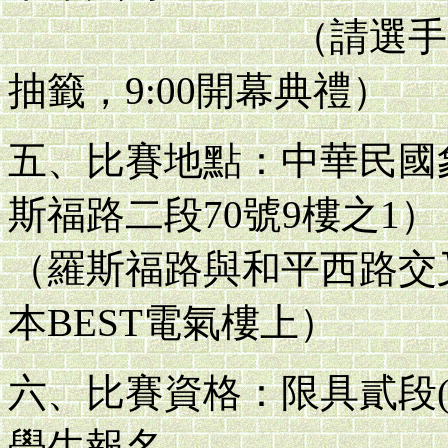
（請選手當天上午8
抽籤，9:00開幕典禮）
五、比賽地點：中華民國
斯福路二段70號9樓之1）
（羅斯福路與和平西路交
本BEST電氣樓上）
六、比賽資格：限具貳段(
學生報名。