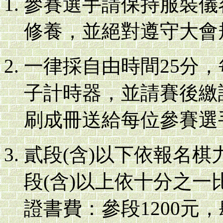
參賽選手請保持服裝儀
修養，並絕對遵守大會
一律採自由時間25分，
子計時器，並請賽後繳
刷成冊送給每位參賽選
貳段(含)以下依報名
段(含)以上依十分之一
證書費：參段1200元，