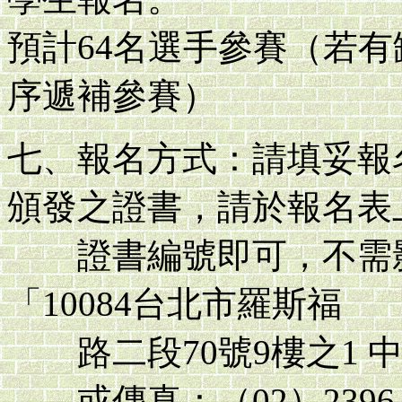
預計64名選手參賽（若
序遞補參賽）
七、報名方式：請填妥報
頒發之證書，請於報名表
證書編號即可，不需影
「10084台北市羅斯福
路二段70號9樓之1 
或傳真：（02）2396-