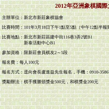
2012年亞洲象棋國
主辦單位：新北市新莊象棋協會
比賽時間：101年3月18日下午1點至5點（中午12點半報
比賽地點：新北市新莊區建中街116巷3弄2號B1
新泰活動中心B1
參加資格：限新莊會員棋友2～5段
報名費：每人100元
報名方式：逕向會長盧進益先生報名，手機：0910-3586
獎勵辦法：棋手獲勝頒獎金500元，和棋獎金200元