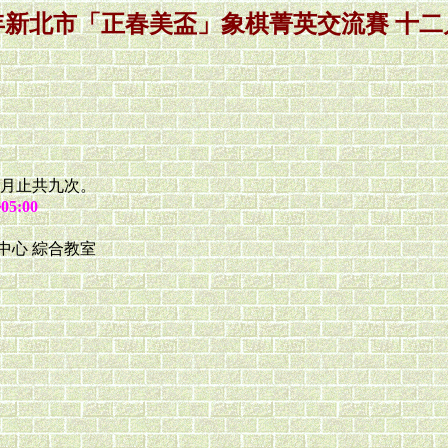
2年新北市「正春美盃」象棋菁英交流賽 十
2月止共九次。
5:00
中心 綜合教室