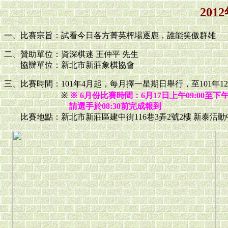
20
一、比賽宗旨：試看今日各方菁英枰場逐鹿，誰能笑傲群雄
二、贊助單位：資深棋迷 王仲平 先生
協辦單位：新北市新莊象棋協會
三、比賽時間：101年4月起，每月擇一星期日舉行，至101年1
※
※ 6月份比賽時間：6月17日上午09:00至下午0
請選手於08:30前完成報到
比賽地點：新北市新莊區建中街116巷3弄2號2樓 新泰活動