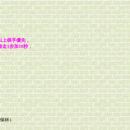
以上棋手優先，
走1步加10秒，
保杯）