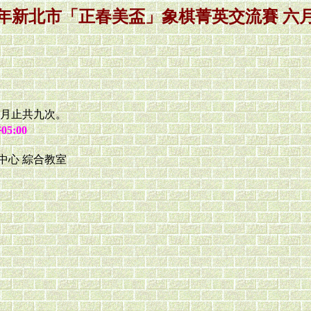
12年新北市「正春美盃」象棋菁英交流賽 六
2月止共九次。
5:00
中心 綜合教室