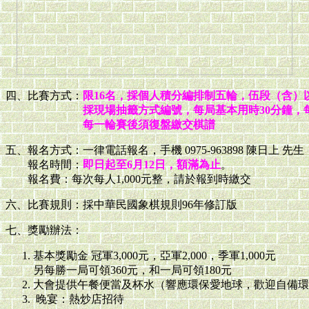
四、比賽方式：
限16名，採個人積分編排制五輪，伍段（含）
採現場抽籤方式編號，每局基本用時30分鐘，每
每一輪賽後須復盤繳交棋譜
五、報名方式：一律電話報名，手機 0975-963898 陳日上 先生
報名時間：
即日起至6月12日，額滿為止
。
報名費：每次每人1,000元整，請於報到時繳交
六、比賽規則：採中華民國象棋規則96年修訂版
七、獎勵辦法：
基本獎勵金 冠軍3,000元，亞軍2,000，季軍1,000元
另每勝一局可領360元，和一局可領180元
大會提供午餐便當及杯水（響應環保愛地球，歡迎自備環
晚宴：熱炒店招待