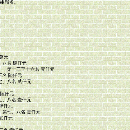
組報名。
萬元
八名 肆仟元
 第十三至十六名 壹仟元
三名 陸仟元
、八名 貳仟元
 陸仟元
、八名 壹仟元
肆仟元
第七、八名 壹仟元
貳仟元