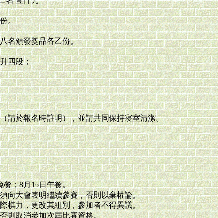
三名 壹仟元
份。
八名頒發獎品各乙份。
升四段；
（請於報名時註明），並請共同保持寢室清潔。
餐；8月16日午餐。
須向大會表明繼續參賽，否則以棄權論。
際棋力，更改其組別，參加者不得異議。
否則取消參加次屆比賽資格。