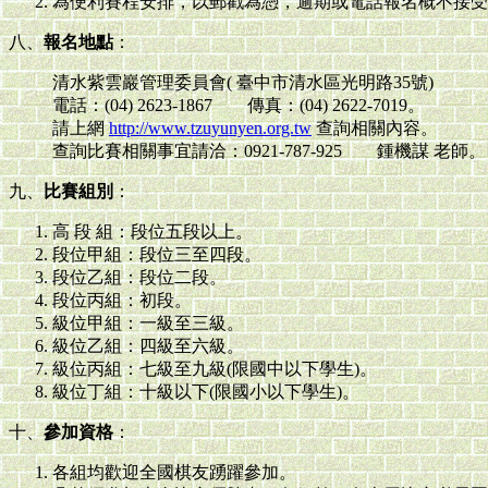
為便利賽程安排，以郵戳為憑，逾期或電話報名概不接受
八、
報名地點
：
清水紫雲巖管理委員會( 臺中市清水區光明路35號)
電話：(04) 2623-1867 傳真：(04) 2622-7019。
請上網
http://www.tzuyunyen.org.tw
查詢相關內容。
查詢比賽相關事宜請洽：0921-787-925 鍾機謀 老師。
九、
比賽組別
：
高 段 組：段位五段以上。
段位甲組：段位三至四段。
段位乙組：段位二段。
段位丙組：初段。
級位甲組：一級至三級。
級位乙組：四級至六級。
級位丙組：七級至九級(限國中以下學生)。
級位丁組：十級以下(限國小以下學生)。
十、
參加資格
：
各組均歡迎全國棋友踴躍參加。