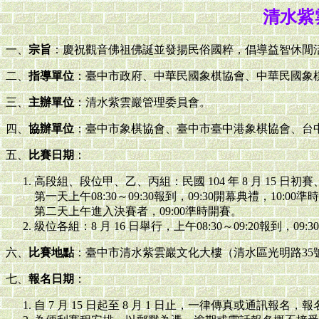
清水紫
一、
宗旨
：慶祝觀音佛祖佛誕並發揚民俗國粹，倡導益智休閒
二、
指導單位
：臺中市政府、中華民國象棋協會、中華民國象
三、
主辦單位
：清水紫雲巖管理委員會。
四、
協辦單位
：臺中市象棋協會、臺中市臺中港象棋協會、台
五、
比賽日期
：
高段組、段位甲、乙、丙組：民國 104 年 8 月 15 日初賽
第一天上午08:30～09:30報到，09:30開幕典禮，10:00
第二天上午進入決賽者，09:00準時開賽。
級位各組：8 月 16 日舉行，上午08:30～09:20報到，09:
六、
比賽地點
：臺中市清水紫雲巖文化大樓（清水區光明路35
七、
報名日期
：
自 7 月 15 日起至 8 月 1 日止，一律傳真或通訊報名，