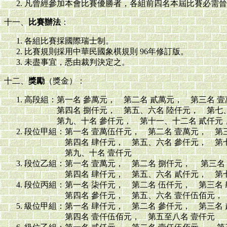
凡曾經參加本會比賽優勝者，各組前四名本屆比賽必需晉
十一、
比賽辦法
：
各組比賽採國際瑞士制。
比賽規則採用中華民國象棋規則 96年修訂版。
未盡事宜，悉由裁判決定之。
十二、
獎勵
（獎金）：
高段組：第一名 參萬元， 第二名 貳萬元， 第三名 壹
第四名 捌仟元， 第五、六名 陸仟元， 第七、
第九、十名 參仟元， 第十一、十二名 貳仟元，
段位甲組：第一名 壹萬伍仟元， 第二名 壹萬元， 第
第四名 肆仟元， 第五、六名 參仟元， 第七
第九、十名 壹仟元
段位乙組：第一名 壹萬元， 第二名 捌仟元， 第三名
第四名 肆仟元， 第五、六名 貳仟元， 第七
段位丙組：第一名 柒仟元， 第二名 伍仟元， 第三名 
第四名 參仟元， 第五、六名 壹仟伍佰元， 
級位甲組：第一名 肆仟元， 第二名 參仟元， 第三名 
第四名 壹仟伍佰元， 第五至八名 壹仟元