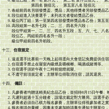
級位乙組：第一名 貳仟元， 第二名 壹仟伍佰元， 第
第四名 捌佰元， 第五至八名 陸佰元
各組前四名另頒發獎盃、獎品；其他得獎者另頒發獎品乙
段位組進入決賽選手，未列名次者發給獎品乙份。
級位丙丁組：第一至第四名頒發獎杯獎品各乙份；第五至
高段組第一名升七段，二、三、四名升六段；
段位甲組第一、二、三、四名升五段，五、六、七、八名
段位乙、丙組前四名各升一段；
級位甲組前四名升初段。
十三、
住宿規定
：
遠道選手比賽前一天晚上起得逕向大會登記免費提供住宿
住宿選手禁止在寢室內吸煙及嚼檳榔、喝酒或賭博等。
住宿選手須於午夜十二時前熄燈就寢。
不遵守前項規定者，主辦單位得取消住宿，請其退房。
十四、
備註
：
凡參賽者均贈送精美紀念品乙份，並招待8月15日午餐、晚
凡遲到超過十五分鐘者，該場次裁定對方勝局。該選手必
參賽者必須自己棋力報名參賽，主辦單位得視參加者之實
報名後請勿棄權，因事未克參加時請事先通知主辦單位，