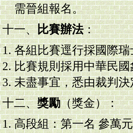
需晉組報名。
十一、
比賽辦法
：
各組比賽逕行採國際瑞
比賽規則採用中華民國
未盡事宜，悉由裁判決
十二、
獎勵
（獎金）：
高段組：第一名 參萬