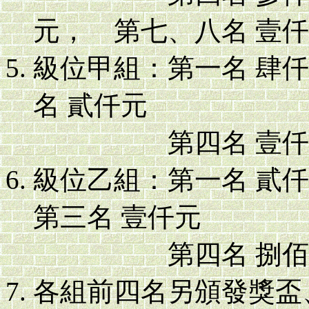
元， 第七、八名 壹
級位甲組：第一名 肆
名 貳仟元
第四名 壹仟伍佰
級位乙組：第一名 貳
第三名 壹仟元
第四名 捌佰元，
各組前四名另頒發獎盃