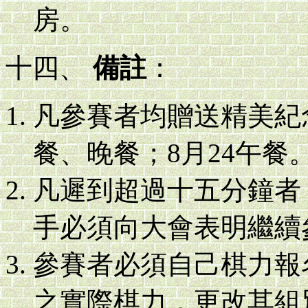
房。
十四、
備註
：
凡參賽者均贈送精美紀
餐、晚餐；8月24午餐
凡遲到超過十五分鐘者
手必須向大會表明繼續
參賽者必須自己棋力報
之實際棋力，更改其組