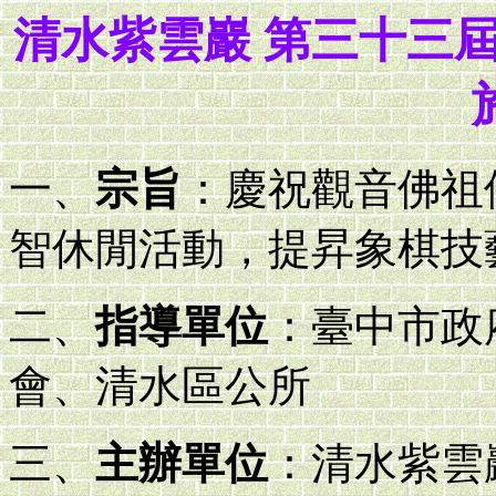
清水紫雲巖 第三十三
一、
宗旨
：慶祝觀音佛祖
智休閒活動，提昇象棋技
二、
指導單位
：臺中市政
會、清水區公所
三、
主辦單位
：清水紫雲