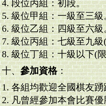
段位丙組：初段。
級位甲組：一級至三級
級位乙組：四級至六級
級位丙組：七級至九級
級位丁組：十級以下(限
十、
參加資格
：
各組均歡迎全國棋友踴
凡曾經參加本會比賽優