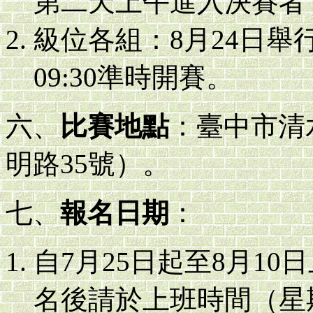
第二天上午進入決賽者，
級位各組：8月24日舉行，
09:30準時開賽。
六、
比賽地點
：臺中市清
明路35號）。
七、
報名日期
：
自7月25日起至8月1
名後請於上班時間（星期