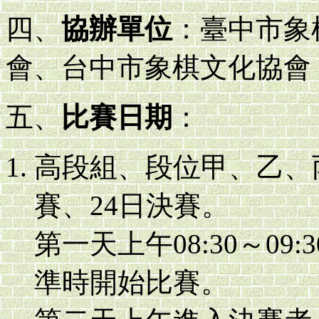
四、
協辦單位
：臺中市象
會、台中市象棋文化協會
五、
比賽日期
：
高段組、段位甲、乙、丙
賽、24日決賽。
第一天上午08:30～09:
準時開始比賽。