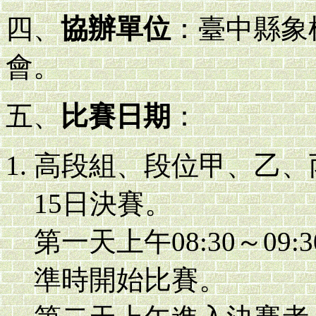
四、
協辦單位
：臺中縣象
會。
五、
比賽日期
：
高段組、段位甲、乙、丙
15日決賽。
第一天上午08:30～09:
準時開始比賽。