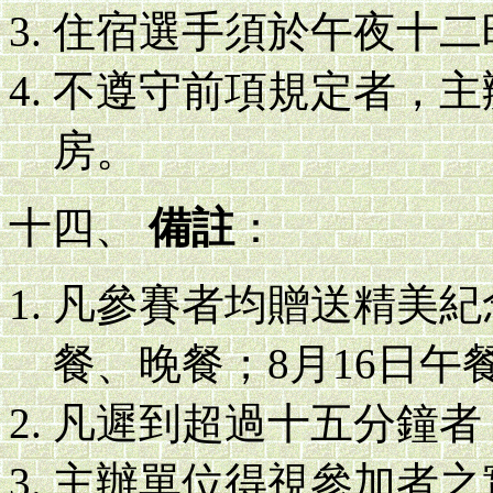
住宿選手須於午夜十二
不遵守前項規定者，主
房。
十四、
備註
：
凡參賽者均贈送精美紀
餐、晚餐；8月16日午
凡遲到超過十五分鐘者
主辦單位得視參加者之