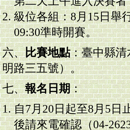
第二天上午進入決賽者，
級位各組：8月15日舉行，
09:30準時開賽。
六、
比賽地點
：臺中縣清
明路三五號）。
七、
報名日期
：
自7月20日起至8月5
後請來電確認（04-2623