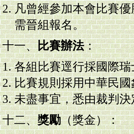
凡曾經參加本會比賽優
需晉組報名。
十一、
比賽辦法
：
各組比賽逕行採國際瑞
比賽規則採用中華民國
未盡事宜，悉由裁判決
十二、
獎勵
（獎金）：