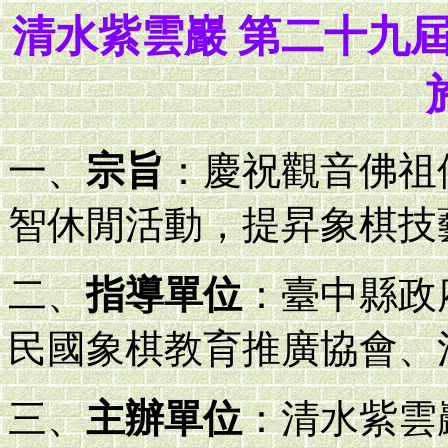
清水紫雲巖 第二十九
一、
宗旨
：慶祝觀音佛祖
智休閒活動，提昇象棋技
二、
指導單位
：臺中縣政
民國象棋教育推廣協會、
三、
主辦單位
：清水紫雲