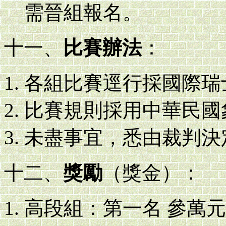
需晉組報名。
十一、
比賽辦法
：
各組比賽逕行採國際瑞
比賽規則採用中華民國
未盡事宜，悉由裁判決
十二、
獎勵
（獎金）：
高段組：第一名 參萬