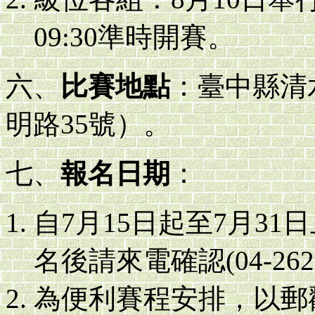
09:30準時開賽。
六、
比賽地點
：臺中縣清
明路35號）。
七、
報名日期
：
自7月15日起至7月3
名後請來電確認(04-2623
為便利賽程安排，以郵