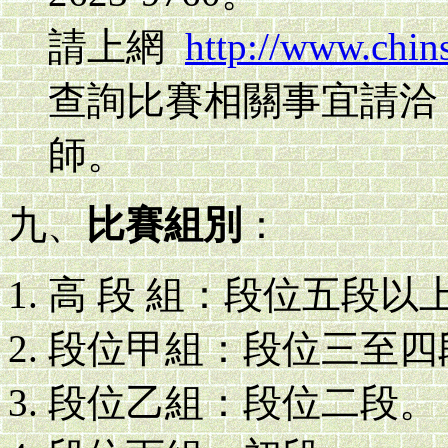
請上網
http://www.chin
查詢比賽相關事宜請洽 09
師。
九、
比賽組別
：
高 段 組：段位五段以
段位甲組：段位三至四
段位乙組：段位二段。