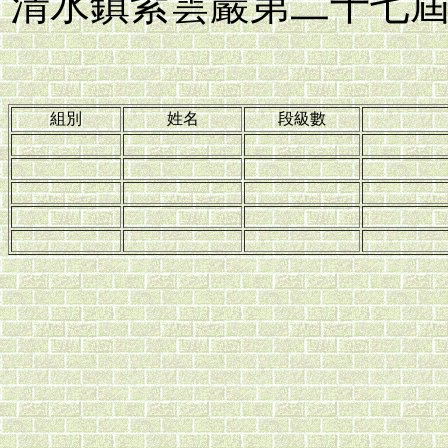
清水鎮紫雲巖第二十七
組別
姓名
段級數