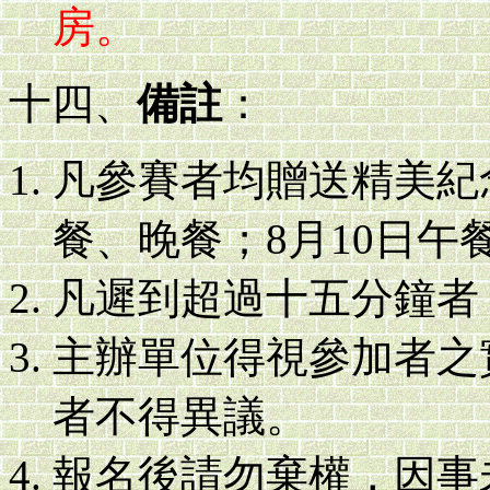
房。
十四、
備註
：
凡參賽者均贈送精美紀
餐、晚餐；8月10日午
凡遲到超過十五分鐘者
主辦單位得視參加者之
者不得異議。
報名後請勿棄權，因事