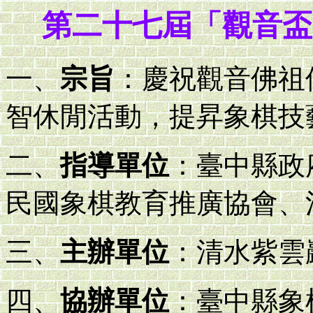
第二十七屆「觀音盃
一、
宗旨
：慶祝觀音佛祖
智休閒活動，提昇象棋技
二、
指導單位
：臺中縣政
民國象棋教育推廣協會、
三、
主辦單位
：清水紫雲
四、
協辦單位
：臺中縣象