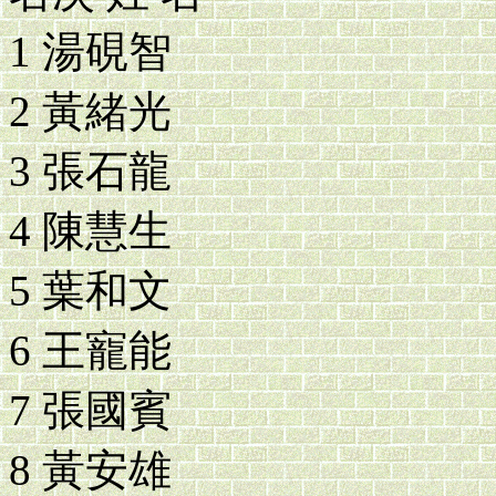
1 湯硯智
2 黃緒光
3 張石龍
4 陳慧生
5 葉和文
6 王寵能
7 張國賓
8 黃安雄