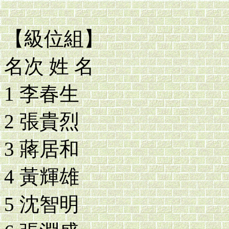
【級位組】
名次 姓 名
1 李春生
2 張貴烈
3 蔣居和
4 黃輝雄
5 沈智明