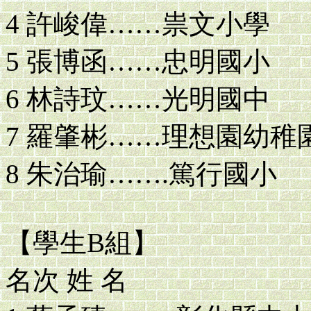
4 許峻偉……祟文小學
5 張博函……忠明國小
6 林詩玟……光明國中
7 羅肇彬……理想園幼稚
8 朱治瑜…….篤行國小
【學生B組】
名次 姓 名