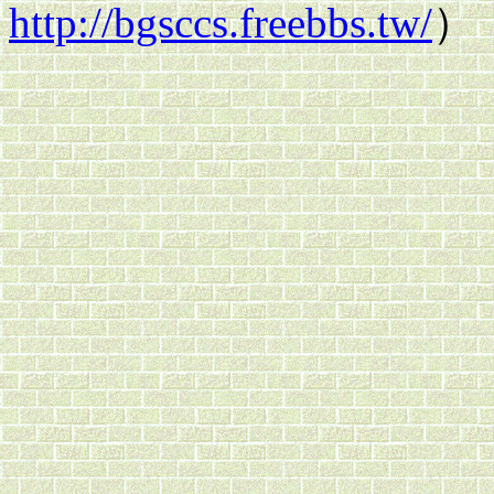
http://bgsccs.freebbs.tw/
）