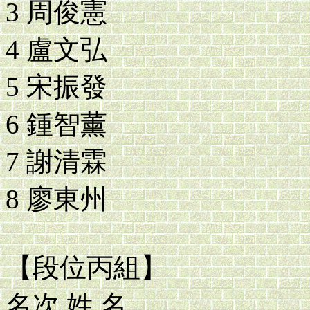
3 周俊憲
4 盧文弘
5 宋振發
6 鍾智薰
7 謝清霖
8 廖東州
【段位丙組】
名次 姓 名