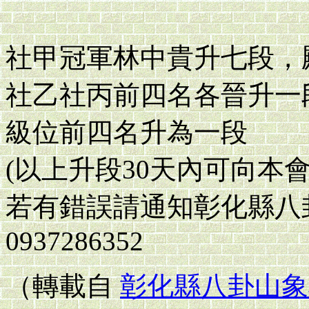
社甲冠軍林中貴升七段，
社乙社丙前四名各晉升一
級位前四名升為一段
(以上升段30天內可向本會
若有錯誤請通知彰化縣八
0937286352
（轉載自
彰化縣八卦山象