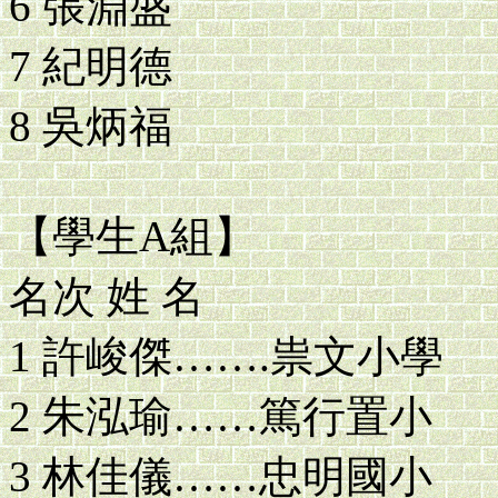
6 張淵盛
7 紀明德
8 吳炳福
【學生A組】
名次 姓 名
1 許峻傑…….祟文小學
2 朱泓瑜……篤行置小
3 林佳儀……忠明國小