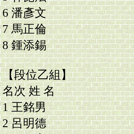
6 潘彥文
7 馬正倫
8 鍾添錫
【段位乙組】
名次 姓 名
1 王銘男
2 呂明德