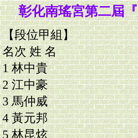
彰化南瑤宮第二屆『
【段位甲組】
名次 姓 名
1 林中貴
2 江中豪
3 馬仲威
4 黃元邦
5 林昆炫