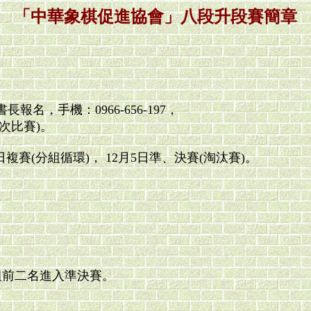
「中華象棋促進協會」八段升段賽簡章
名，手機：0966-656-197，
次比賽)。
4日複賽(分組循環)， 12月5日準、決賽(淘汰賽)。
組前二名進入準決賽。