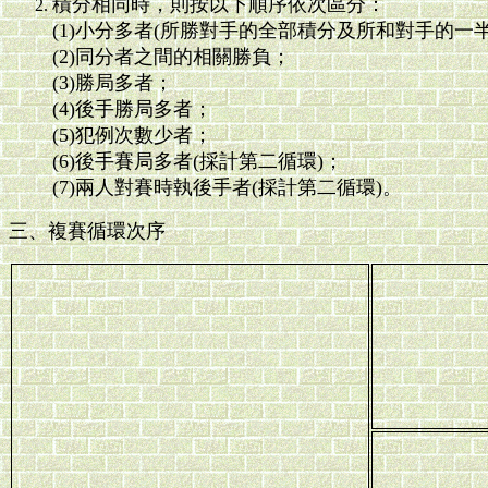
積分相同時，則按以下順序依次區分：
(1)小分多者(所勝對手的全部積分及所和對手的一
(2)同分者之間的相關勝負；
(3)勝局多者；
(4)後手勝局多者；
(5)犯例次數少者；
(6)後手賽局多者(採計第二循環)；
(7)兩人對賽時執後手者(採計第二循環)。
三、複賽循環次序