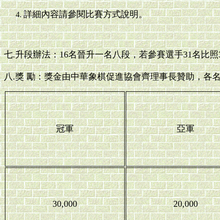
詳細內容請參閱比賽方式說明。
七.升段辦法：16名晉升一名八段，若參賽選手31名比
八.獎 勵：獎金由中華象棋促進協會齊理事長贊助，各
冠軍
亞軍
30,000
20,000