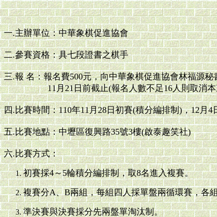
一.主辦單位：中華象棋促進協會
二.參賽資格：具七段證書之棋手
三.報 名：報名費500元，向中華象棋促進協會林福源秘書長報
11月21日前截止(報名人數不足16人則取消本
四.比賽時間：110年11月28日初賽(積分編排制)，12月
五.比賽地點：中壢區復興路35號3樓(啟泰趣笑社)
六.比賽方式：
初賽採4～5輪積分編排制，取8名進入複賽。
複賽分A、B兩組，每組四人採單盤兩循環賽，各
準決賽與決賽採分先兩盤單淘汰制。