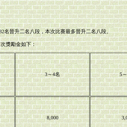
照32名晉升二名八段，本次比賽最多晉升二名八段。
名次獎勵金如下：
3～4名
5
8,000
3,