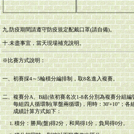
九.防疫期間請遵守防疫規定配戴口罩(請自備)。
十.未盡事宜，當天現場補充說明。
※比賽方式說明：
一、初賽採4～5輪積分編排制，取8名進入複賽。
二、複賽分A、B組(依初賽名次1-8名分別為複賽分組編號A1
每組四人循環制(單盤兩循環)，用時：30'+10"；
成績計算方式如下：
積分：勝局(盤)得2分，和局得1分，負局得0分。