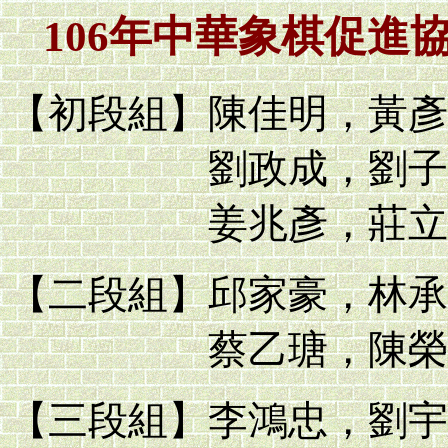
106年中華象棋促進
【初段組】陳佳明，黃彥
劉政成，劉子睿，
姜兆彥，莊立丞
【二段組】邱家豪，林承
蔡乙瑭，陳榮
【三段組】李鴻忠，劉宇