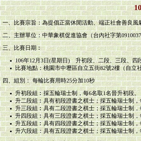
一、比賽宗旨：為提倡正當休閒活動、端正社會善良風
二、主辦單位：中華象棋促進協會（台內社字第0910037
三、比賽日期︰
106年12月3日(星期日) 升初段、二段、三段、四段
比賽地點：桃園市中壢區自立五街82號2樓（自立
四、組別： 每輪比賽用時25分加10秒
升初段組︰採五輪瑞士制，每6名取1名晉升初段。
升二段組︰具有初段證書之棋士；採五輪瑞士制，
升三段組︰具有二段證書之棋士；採五輪瑞士制，
升四段組︰具有三段證書之棋士；採五輪瑞士制，
升五段組︰具有四段證書之棋士；採五輪瑞士制，每
升六段組：具有五段證書之棋士；採五輪瑞士制，每