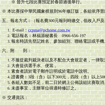
※ 晉升七段比賽預定於春節過後舉行。
※ 本比賽採中華民國象棋規則96年修訂版，各組依序
五、報名方式︰（報名費300元報到時繳交 , 低收入戶及
E-mail：
ccpma@pchome.com.tw
電話報名︰林福源秘書長
0966-656-197
報名時請先登記姓名、參加組別、聯絡電話或手機
六、附 則：
不服從裁判裁決者以及不配合大會規定者，一律取
大會提供選手水、便當 。
素食者請於電子郵件註明或於電話中說明。
證書費︰3段（含）以下300元，四段（含）以上5
各組人數如不足，前二日於網上公佈該組比賽取消
未盡事宜，主辦單位得適時修訂之。
※ 交通資訊：