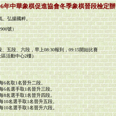
106年中華象棋促進協會冬季象棋晉段檢定辦
氣、弘揚國粹。
900號）
、五段、六段，早上08:30報到，09:15開始比賽
社區活動中心2樓）
每6名取1名晉升二段。
每6名選手取1名晉升三段。
每8名選手取1名晉升四段。
10名選手取1名晉升五段。
10名選手取1名晉升六段。