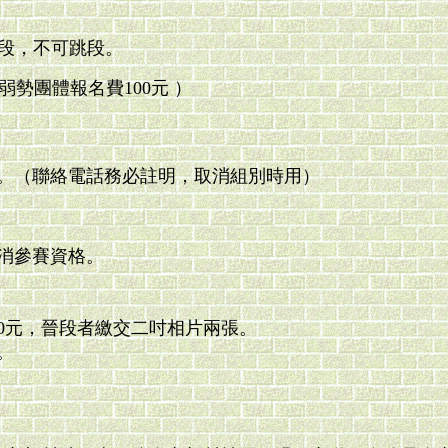
晉段，不可跳段。
弱勢團體報名費100元 ）
。（聯絡電話務必註明，取消組別時用）
消參賽資格。
00元，晉段者繳交二吋相片兩張。
。