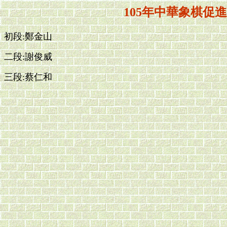
105年中華象棋促
初段:鄭金山
二段:謝俊威
三段:蔡仁和