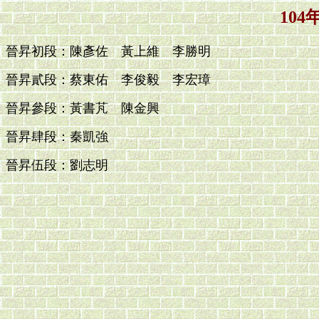
10
晉昇初段：陳彥佐 黃上維 李勝明
晉昇貳段：蔡東佑 李俊毅 李宏璋
晉昇參段：黃書芃 陳金興
晉昇肆段：秦凱強
晉昇伍段：劉志明