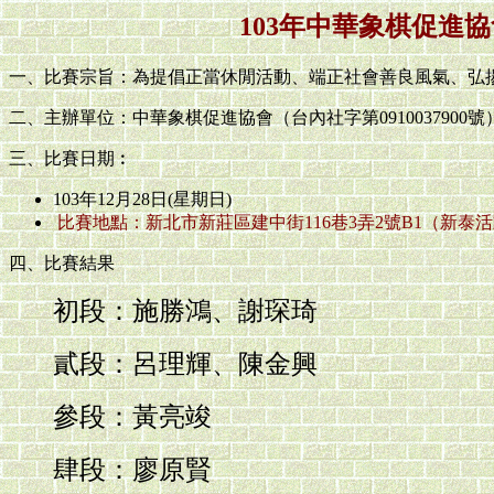
103年中華象棋促進
一、比賽宗旨：為提倡正當休閒活動、端正社會善良風氣、弘
二、主辦單位：中華象棋促進協會（台內社字第0910037900號
三、比賽日期︰
103年12月28日(星期日)
比賽地點：新北市新莊區建中街116巷3弄2號B1（新泰
四、比賽結果
初段：施勝鴻、謝琛琦
貳段：呂理輝、陳金興
參段：黃亮竣
肆段：廖原賢