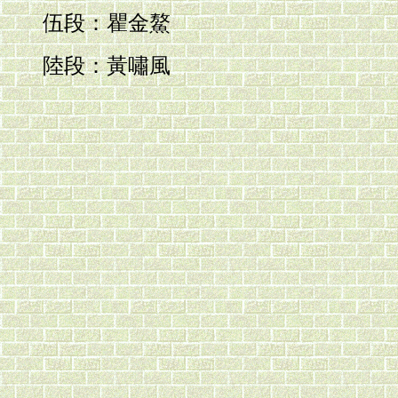
伍段：瞿金鰲
陸段：黃嘯風