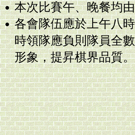
本次比賽午、晚餐均由
各會隊伍應於上午八時
時領隊應負則隊員全數
形象，提昇棋界品質。