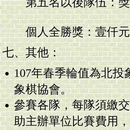
第五名以後隊伍：獎品
個人全勝獎：壹仟元
七、其他：
107年春季輪值為北投
象棋協會。
參賽各隊，每隊須繳交
助主辦單位比賽費用，