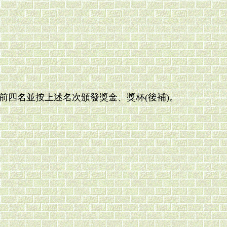
四名並按上述名次頒發獎金、獎杯(後補)。