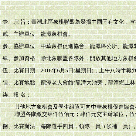
壹、宗 旨：臺灣北區象棋聯盟為發揚中國固有文化，
貳、主辦單位：龍潭象棋會。
參、協辦單位：中華象棋促進協會、龍潭區公所、龍潭
肆、參加資格：除北象聯盟各隊外，開放其他地方象棋會
伍、比賽日期：2016年6月5日(星期日)，上午八時半
陸、比賽地點：龍潭老人會館(龍潭大池旁，龍潭鄉上林村溝
柒、報 名：
其他地方象棋會及學生組隊可向中華象棋促進協會秘書長林
聯盟各隊繳交肆仟伍佰元；肆仟元交主辦單位，伍
捌、比賽辦法：每隊選手四員，領隊一員（候補一員）