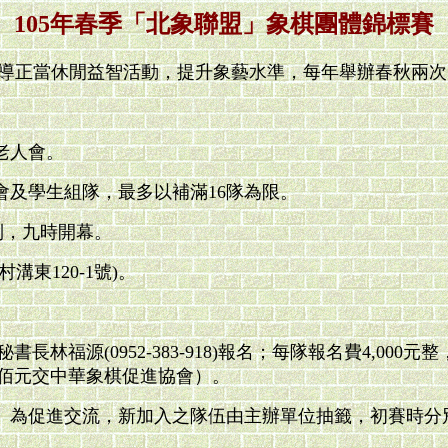
105年春季「北象聯盟」象棋團體錦標賽
宣導正當休閒益智活動，提升象藝水準，每年舉辦春秋兩
老人會。
及學生組隊，最多以補滿16隊為限。
報到，九時開幕。
東120-1號)。
福源(0952-383-918)報名；每隊報名費4,000元
佰元交中華象棋促進協會）。
。為促進交流，新加入之隊伍由主辦單位抽籤，初賽時分