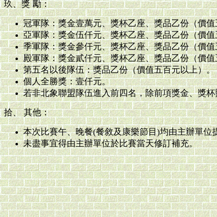
玖、獎 勵：
冠軍隊：獎金壹萬元、獎杯乙座、獎品乙份（價值
亞軍隊：獎金伍仟元、獎杯乙座、獎品乙份（價值
季軍隊：獎金參仟元、獎杯乙座、獎品乙份（價值
殿軍隊：獎金貳仟元、獎杯乙座、獎品乙份（價值
第五名以後隊伍：獎品乙份（價值五百元以上）。
個人全勝獎：壹仟元。
若非北象聯盟隊伍進入前四名，除前項獎金、獎杯
拾、 其他：
本次比賽午、晚餐(餐敘及康樂節目)均由主辦單位
未盡事宜得由主辦單位於比賽當天修訂補充。