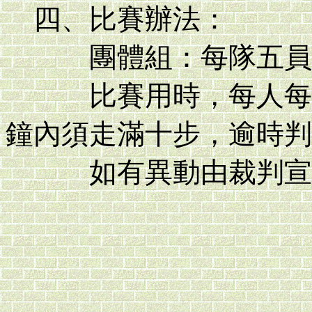
四、比賽辦法：
團體組：每隊五員，
比賽用時，每人每局3
鐘內須走滿十步，逾時判
如有異動由裁判宣