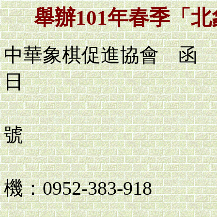
舉辦101年春季「
中華象棋促進協會 函
日
中象協政字
號
承辦人：
機：0952-383-918
中壢辦公