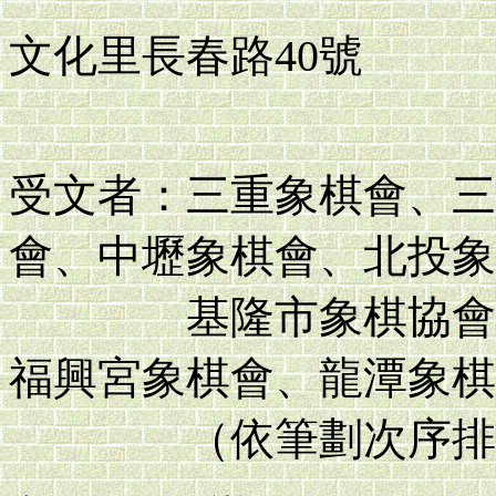
文化里長春路40號
TEL：(03
受文者：三重象棋會、三
會、中壢象棋會、北投象
基隆市象棋協會、新
福興宮象棋會、龍潭象棋
（依筆劃次序排