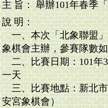
主 旨： 舉辦101年春
說 明：
一、本次「北象聯盟」
象棋會主辦，參賽隊數如
二、比賽日期：101年
一天
三、比賽地點：新北市
安宮象棋會）