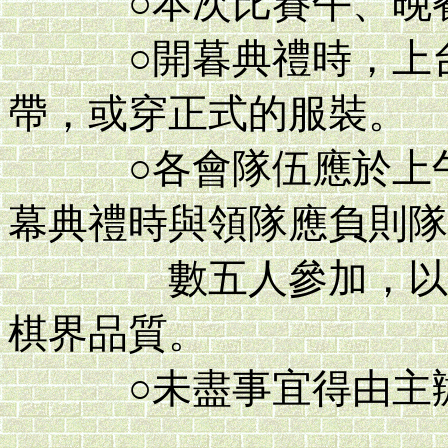
○本次比賽午、晚餐
○開暮典禮時，上台
帶，或穿正式的服裝。
○各會隊伍應於上午
幕典禮時與領隊應負則隊
數五人參加，以服裝
棋界品質。
○未盡事宜得由主辦