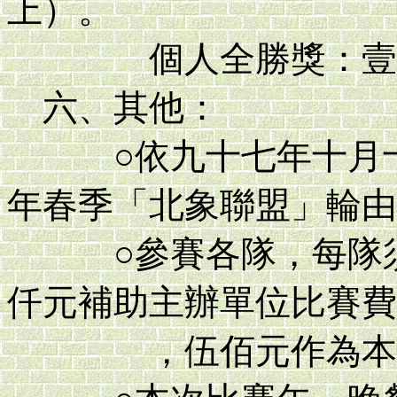
上）。
個人全勝獎：壹
六、其他：
○依九十七年十月十
年春季「北象聯盟」輪由
○參賽各隊，每隊須
仟元補助主辦單位比賽費
，伍佰元作為本會