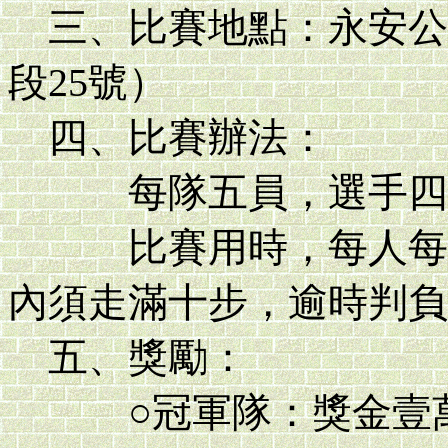
三、比賽地點：永安公
段25號）
四、比賽辦法：
每隊五員，選手四員
比賽用時，每人每局3
內須走滿十步，逾時判負
五、獎勵：
○冠軍隊：獎金壹萬