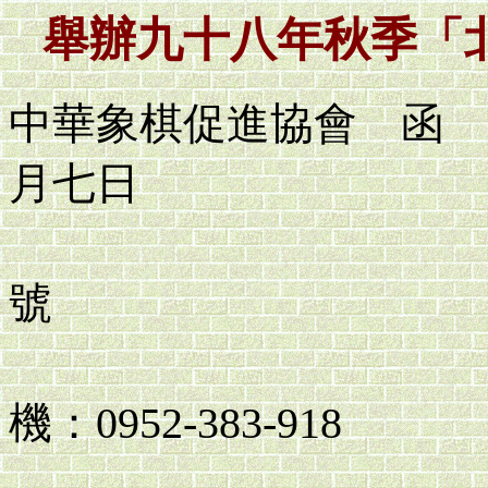
舉辦九十八年秋季「
中華象棋促進協會 
月七日
中象協政字
號
承辦人：
機：0952-383-918
中壢辦公