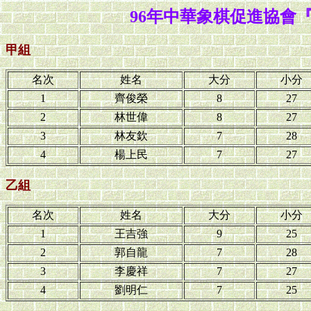
96年中華象棋促進協會
甲組
名次
姓名
大分
小分
1
齊俊榮
8
27
2
林世偉
8
27
3
林友欽
7
28
4
楊上民
7
27
乙組
名次
姓名
大分
小分
1
王吉強
9
25
2
郭自龍
7
28
3
李慶祥
7
27
4
劉明仁
7
25