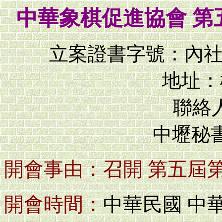
中華象棋促進協會 
立案證書字號：內社字
地址：
聯絡人
中壢秘
開會事由：
召開 第五屆
開會時間：
中華民國 中華