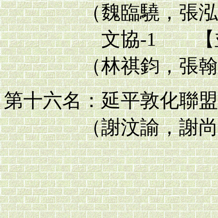
（魏臨驍，張泓軒
文協-1 【並
（林祺鈞，張翰廷
第十六名：延平敦化聯盟
（謝汶諭，謝尚軒