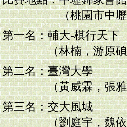
（桃園市中壢區中山
第一名：輔大-棋行天下
（林楠，游原碩，
第二名：臺灣大學
（黃威霖，張雅信
第三名：交大風城
（劉庭宇，魏依林