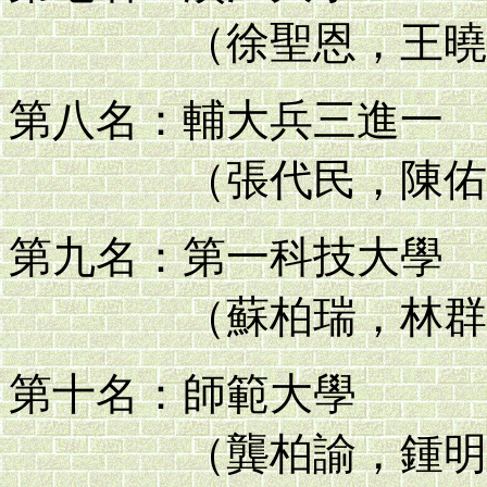
（徐聖恩，王曉圓
第八名：輔大兵三進一
（張代民，陳佑偉
第九名：第一科技大學
（蘇柏瑞，林群豪
第十名：師範大學
（龔柏諭，鍾明廷