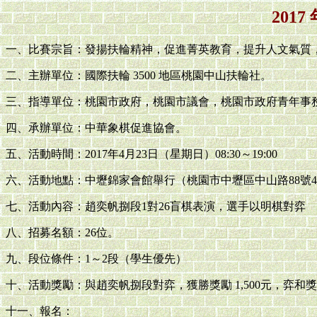
201
一、比賽宗旨：發揚扶輪精神，促進菁英教育，提升人文氣質
二、主辦單位：國際扶輪 3500 地區桃園中山扶輪社。
三、指導單位：桃園市政府，桃園市議會，桃園市政府青年事
四、承辦單位：中華象棋促進協會。
五、活動時間：2017年4月23日（星期日）08:30～19:00
六、活動地點：中壢錦家會館舉行（桃園市中壢區中山路88號4
七、活動內容：趙奕帆捌段1對26盲棋表演，選手以明棋對弈
八、招募名額：26位。
九、段位條件：1～2段（學生優先）
十、活動獎勵：與趙奕帆捌段對弈，獲勝獎勵 1,500元，弈和獎勵 1
十一、報名：