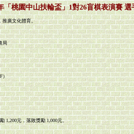
7 年「桃園中山扶輪盃」1對26盲棋表演賽 
，推廣文化體育。
務局
F）
,200元，落敗獎勵 1,000元。