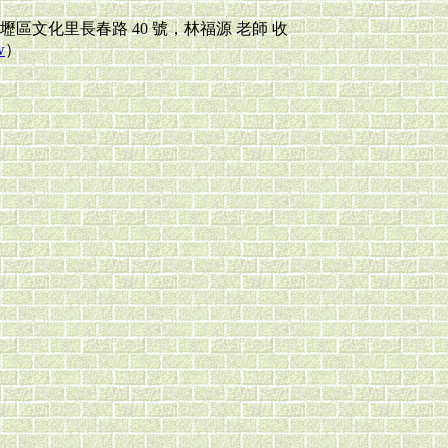
文化里長春路 40 號，林福源 老師 收
w
）