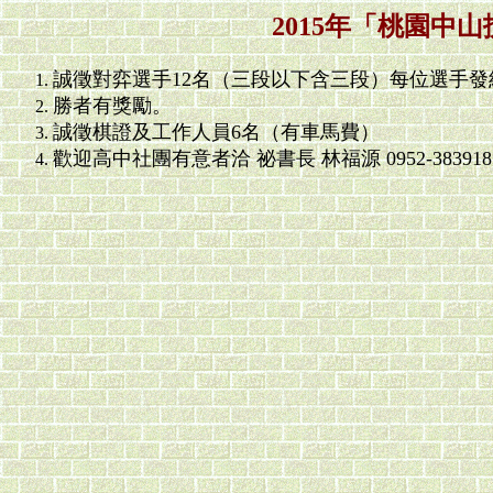
2015年「桃園中
誠徵對弈選手12名（三段以下含三段）每位選手發
勝者有獎勵。
誠徵棋證及工作人員6名（有車馬費）
歡迎高中社團有意者洽 祕書長 林福源 0952-383918