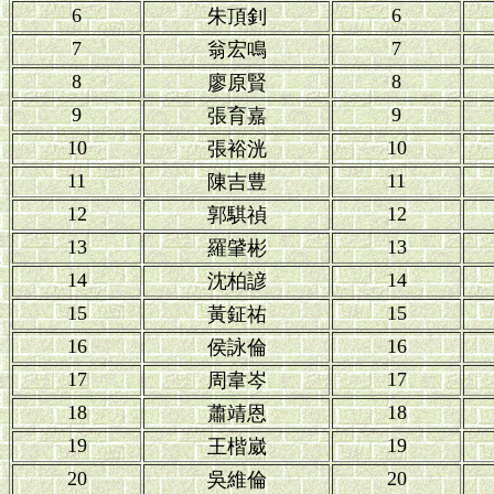
6
6
朱頂釗
7
7
翁宏鳴
8
8
廖原賢
9
9
張育嘉
10
10
張裕洸
11
11
陳吉豊
12
12
郭騏禎
13
13
羅肈彬
14
14
沈柏諺
15
15
黃鉦祐
16
16
侯詠倫
17
17
周韋岑
18
18
蕭靖恩
19
19
王楷崴
20
20
吳維倫