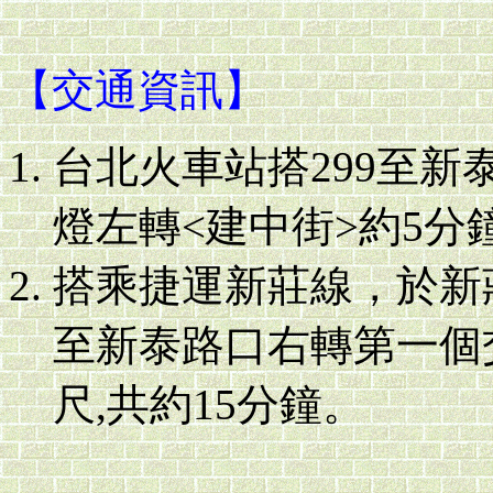
【交通資訊】
台北火車站搭299至
燈左轉<建中街>約5分
搭乘捷運新莊線，於新
至新泰路口右轉第一個
尺,共約15分鐘。