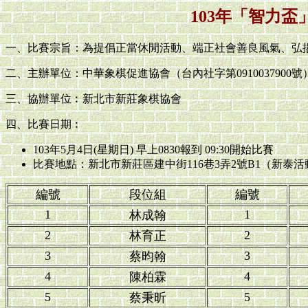
103年「智力盃
一、比賽宗旨：為提倡正當休閒活動、端正社會善良風氣、弘
二、主辦單位：中華象棋促進協會（台內社字第0910037900號
三、協辦單位︰新北市新莊象棋協會
四、比賽日期︰
103年5月4日(星期日) 早上0830報到 09:30開始比賽
比賽地點：新北市新莊區建中街116巷3弄2號B1（新泰
編號
段位組
編號
1
1
林成翰
2
2
林育正
3
3
蔡昀翰
4
4
陳柏霖
5
5
蔡秉昕