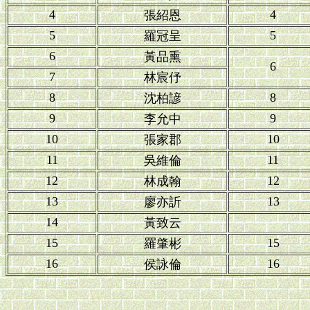
4
4
張紹恩
5
5
羅冠呈
6
黃品熏
6
7
林宸伃
8
8
沈柏諺
9
9
李允中
10
10
張家郡
11
11
吳維倫
12
12
林成翰
13
13
廖亦訢
14
黃致云
15
15
羅肇彬
16
16
侯詠倫