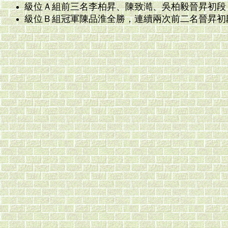
級位Ａ組前三名李柏昇、陳致澔、吳柏毅晉昇初段
級位Ｂ組冠軍陳品淮全勝，連續兩次前二名晉昇初