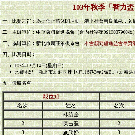
103年秋季「智力
一、比賽宗旨：為提倡正當休閒活動，端正社會善良風氣，弘
二、主辦單位：中華象棋促進協會（台內社字第0910037900號
三、協辦單位︰新北市新莊象棋協會（
本會顧問盧進益會長贊
四、比賽日期︰
103年12月14日(星期日)
比賽地點：新北市新莊區建中街116巷3弄2號B1（新泰
五、優勝名單
段位組
名次
姓名
名次
1
1
林益全
2
2
陳吉豊
3
3
施欣妤