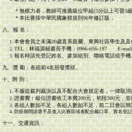
＊無棋力者，教師可推薦級位甲組(5分以上可晉5
＊本比賽採中華民國象棋規則96年修訂版，
八、報 名：
本會會員之未滿20歲直系親屬、東興社區學生及及
TEL：林福源秘書長手機：0966-656-197 E-mail：fua.
報名時請先登記姓名、參加組別、聯絡電話或手機
九、獎 勵：各組前4名頒發獎狀。
、附 則：
十
不服從裁判裁決以及不配合大會規定者，一律取消
證書費︰級位證書收工本費200元，初段300元，
各組人數如不足，各組人數如不足，前二日會以簡
防疫期間請選手及進入比賽區域者配合戴口罩、實名登記，
十一、交通資訊：