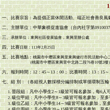
一、比賽宗旨：為提倡正當休閒活動、端正社會善良風
二、主辦單位：中華象棋促進協會（台內社字第0910037
三、
承辦單位：東興社區發展協會，東興里辦公處
四、
比賽
日期：113年2月25日
五、比賽地點：
桃園市中壢區東興里東興健行市民活動中心
(桃園市中壢區東興里中北路二段76巷10號2樓
六、報到時間：12：45～13：00； 比賽時間：13：15～1
七、組 別：（各組視人數採積分編排制或單循環制五輪，
晉段組：凡中小學生2～1級皆可報名參加，每6人
級位甲組：凡中小學生8～3級皆可報名參加，至多
級位乙組：凡中小學生14～9級皆可報名參加，至
級位丙組：凡小學生20～15級皆可報名參加，至多