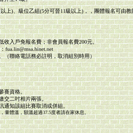
級以上)、級位乙組(5分可晉11級以上)，，團體報名可
低收入戶免報名費；非會員報名費200元。
lin@msa.hinet.net
。（聯絡電話務必註明，取消組別時用）
參賽資格。
並繳交二吋相片兩張。
訊通知該組比賽取消或併組。
量體溫，額溫超過37.5度者請在家休息。