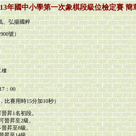
113年國中小學第一次象棋段級位檢定賽 簡
氣、弘揚國粹
900號）
二樓
）
7：00
比賽用時15分加10秒）
可晉昇1名初段。
可晉昇至2級。
多晉昇至8級。
晉昇至14級。