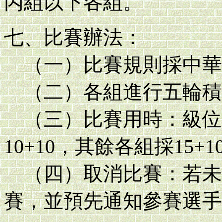
丙組以下各組。
七、比賽辦法：
（一）比賽規則採中華民
（二）各組進行五輪積
（三）比賽用時：級位甲
10+10，其餘各組採15+1
（四）取消比賽：若未
賽，並預先通知參賽選手