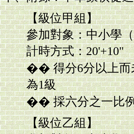
【級位甲組】
參加對象：中小學（
計時方式：20'+10"
�� 得分6分以上
為1級
�� 採六分之一比
【級位乙組】