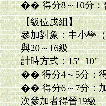
�� 得分8～10分：
【級位戊組】
參加對象：中小學（
與20～16級
計時方式：15'+10"
�� 得分4～5分：得
�� 得分6～7分：
次參加者得晉19級