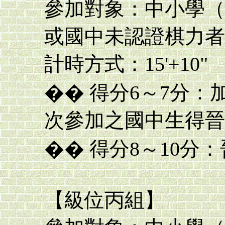
參加對象：中小學（
或國中未認證棋力者
計時方式：15'+10"
�� 得分6～7分：
次參加之國中生得晉
�� 得分8～10分：
【級位丙組】