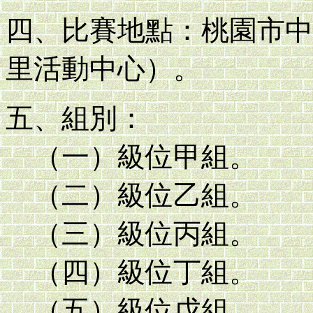
四、比賽地點：桃園市中
里活動中心）。
五、組別：
（一）級位甲組。
（二）級位乙組。
（三）級位丙組。
（四）級位丁組。
（五）級位戊組。