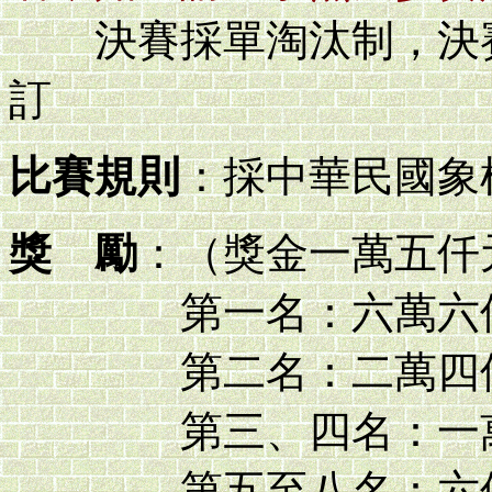
決賽採單淘汰制，決賽
訂
比賽規則
：採中華民國象
獎 勵
：（獎金一萬五仟
第一名：六萬六
第二名：二萬四
第三、四名：一萬
第五至八名：六仟