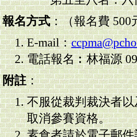
報名方式
：（報名費 50
E-mail：
ccpma@pcho
電話報名︰林福源 0952
附註
：
不服從裁判裁決者以
取消參賽資格。
素食者請於電子郵件