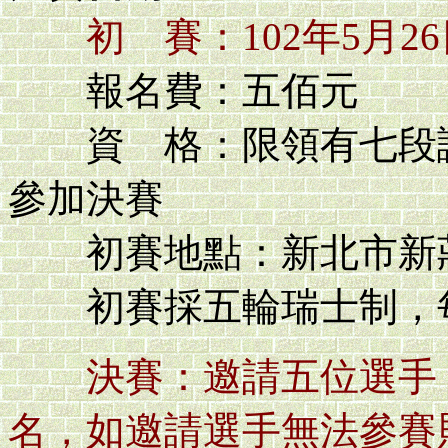
初 賽：102年5月26
報名費：五佰元
資 格：限領有七段證
參加決賽
初賽地點：新北市新莊
初賽採五輪瑞士制，每輪
決賽：邀請五位選手
名，如邀請選手無法參賽