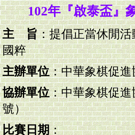
102年『啟泰盃
主 旨
：提倡正當休閒活
國粹
主辦單位
：中華象棋促進協
協辦單位
：中華象棋促進協會
號）
比賽日期
：