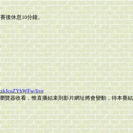
賽後休息10分鐘。
uzkJcoZYbWFw/live
腦瀏覽器收看，惟直播結束則影片網址將會變動，待本賽