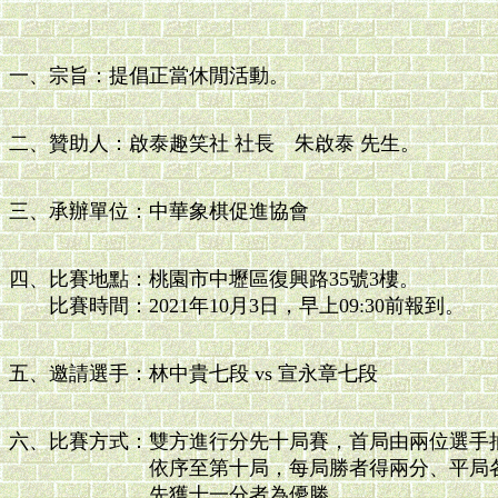
一、宗旨：提倡正當休閒活動。
二、贊助人：啟泰趣笑社 社長 朱啟泰 先生。
三、承辦單位：中華象棋促進協會
四、比賽地點：桃園市中壢區復興路35號3樓。
比賽時間：2021年10月3日，早上09:30前報到。
五、邀請選手：林中貴七段 vs 宣永章七段
六、比賽方式：雙方進行分先十局賽，首局由兩位選手
依序至第十局，每局勝者得兩分、平局各得
先獲十一分者為優勝。