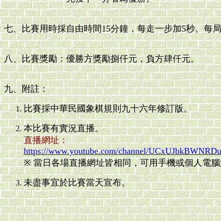
七、比賽用時採自由時間15分鐘，每走一步加5秒。每局
八、比賽獎勵：優勝方獎勵捌仟元，負方肆仟元。
九、附註：
比賽採中華民國象棋規則九十六年修訂版。
本比賽有實況直播。
直播網址：
https://www.youtube.com/channel/UCxUJbkBWNRD
※ 當日各場直播網址皆相同，可用手機或個人電
未盡事宜於比賽當天宣布。