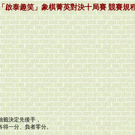
「啟泰趣笑」象棋菁英對決十局賽 競賽規
抽籤決定先後手，
一分、負者零分。