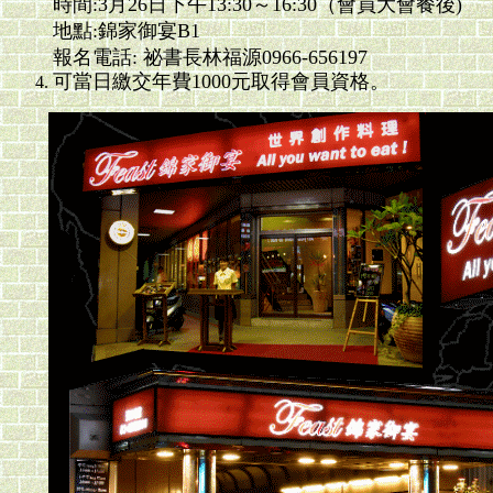
時間:3月26日下午13:30～16:30（會員大會餐後)
地點:錦家御宴B1
報名電話: 祕書長林福源0966-656197
可當日繳交年費1000元取得會員資格。