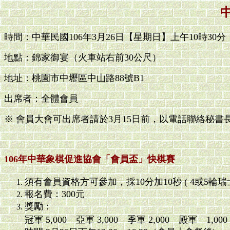
時間：中華民國106年3月26日【星期日】上午10時30分
地點：錦家御宴（火車站右前30公尺）
地址：桃園市中壢區中山路88號B1
出席者：全體會員
※ 會員大會可出席者請於3月15日前，以電話聯絡秘書長 096
106年中華象棋促進協會「會員盃」快棋賽
須有會員資格方可參加，採10分加10秒 ( 4或5輪瑞士
報名費：300元
獎勵：
冠軍 5,000 亞軍 3,000 季軍 2,000 殿軍 1,0