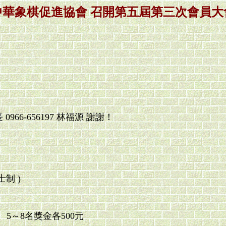
中華象棋促進協會 召開第五屆第三次會員大
6-656197 林福源 謝謝！
制 )
00 5～8名獎金各500元