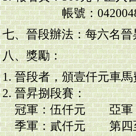
帳號：04200483
七、晉段辦法：每六名晉
八、獎勵：
晉段者，頒壹仟元車馬
晉昇捌段賽：
冠軍：伍仟元 亞軍
季軍：貳仟元 第四