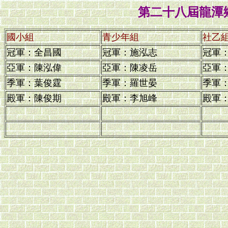
第二十八屆龍潭
國小組
青少年組
社乙
冠軍：全昌國
冠軍：施泓志
冠軍
亞軍：陳泓偉
亞軍：陳凌岳
亞軍
季軍：葉俊霆
季軍：羅世晏
季軍
殿軍：陳俊期
殿軍：李旭峰
殿軍