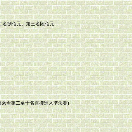
二名捌佰元、第三名陸佰元
佛乘盃第二至十名直接進入準決賽)