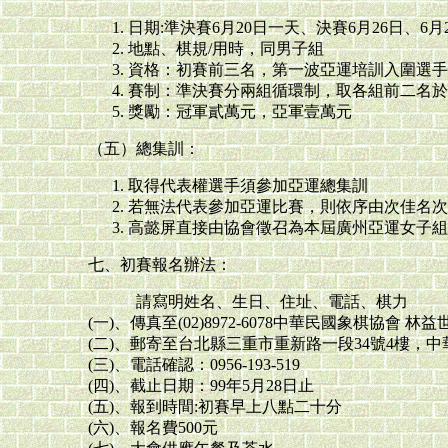
日期:準決賽6月20日一天、決賽6月26日、6月
地點、棋規/用時，同男子組
資格：初賽前三名，第一波亞運培訓入圍選手
賽制：準決賽分兩組循環制，取各組前二名於
獎勵：冠軍貳萬元，亞軍壹萬元
（五）總集訓：
取得代表權選手須參加亞運總集訓
若無法代表參加亞運比賽，則依序由次佳名次
高懿屏直接由協會徵召為本屆廣州亞運女子組
七、初賽報名辦法：
請寫明姓名、生日、住址、電話、棋力
(一)、傳真至(02)8972-6078中華民國象棋協會 林
(二)、郵寄至台北縣三重市重新路一段34號4樓，
(三)、電話確認：0956-193-519
(四)、截止日期：99年5月28日止
(五)、報到時間:初賽早上八點二十分
(六)、報名費500元