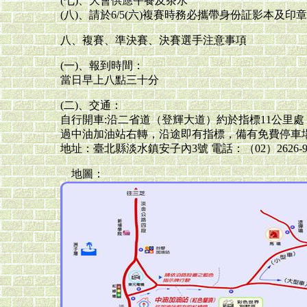
(七)、大會供應午餐及茶水
(八)、請於6/5(六)複賽時務必攜帶身份証影本及
八、複賽、準決賽、決賽選手注意事項
(一)、報到時間：
當日早上八點三十分
(二)、交通：
自行開車:沿二省道（登輝大道）約於指標11公里
過中油加油站右轉，沿途即有指標，備有免費停車
地址：臺北縣淡水鎮安子內3號 電話：（02）2626-9
地圖：