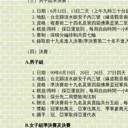
（三）男子組準決賽：
日期：6月12日、13日二天（上午九時三十分
地點：台北縣淡水鎮安子內三號（緣道觀音廟
資格：複賽前二十四名及第四屆佛乘盃第二至
棋規/用時： 採亞運規則，每局自由時間一小
賽制：採積分編排制共弈七輪
錄取前十九名進入決賽(準決賽第二十名不進入
（四）決賽：
A.男子組
日期：99年6月19日、20日、26日、27日四
地點：台北縣淡水鎮安子內三號（緣道觀音廟
資格：準決賽前十九名及第四屆佛乘盃冠軍吳貴
棋規/用時： 採亞運規則，每局自由時間一小
賽制：採分先二局雙敗淘汰制
辦法：準決賽前十九名及吳貴臨共分五組，每
獎勵：冠軍拾萬元、亞軍伍萬元、季軍參萬元
國手：冠、亞軍取得亞運代表
B.女子組準決賽及決賽