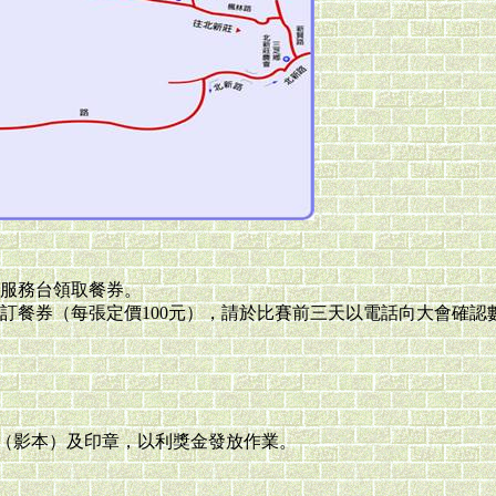
服務台領取餐券。
券（每張定價100元），請於比賽前三天以電話向大會確認數量。02
證（影本）及印章，以利獎金發放作業。