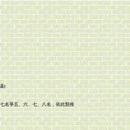
議)
七名爭五、六、七、八名，依此類推