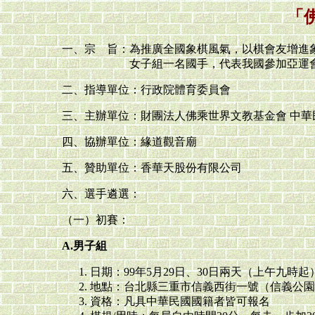
「
一、宗 旨：為推廣全國象棋風氣，以棋會友增進
女子組一名國手，代表我國參加亞運會
二、指導單位：行政院體育委員會
三、主辦單位：財團法人佛乘世界文教基金會 中華
四、協辦單位：緣道觀音廟
五、贊助單位：香華天股份有限公司
六、選手遴選：
（一）初賽：
A.男子組
日期：99年5月29日、30日兩天（上午九時起
地點：台北縣三重市信義西街一號（信義公園
資格：凡具中華民國國籍者皆可報名