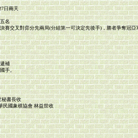
27日兩天
五名
決賽交叉對弈分先兩局(分組第一可決定先後手)，勝者爭奪冠亞
遞補
國手。
益世秘書長收
中華民國象棋協會 林益世收