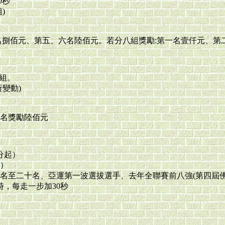
0秒
)
名捌佰元、第五、六名陸佰元。若分八組獎勵:第一名壹仟元、第
子組。
變動)
名獎勵陸佰元
分起）
）
名至二十名、亞運第一波選拔選手、去年全聯賽前八強(第四屆
時，每走一步加30秒