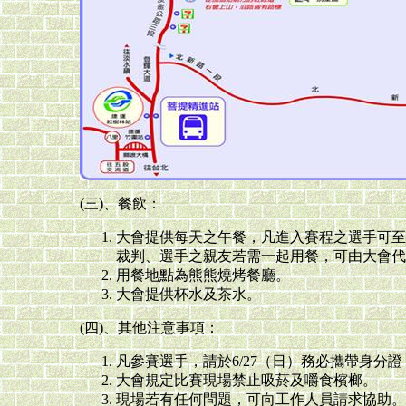
(三)、餐飲：
大會提供每天之午餐，凡進入賽程之選手可至
裁判、選手之親友若需一起用餐，可由大會代訂餐
用餐地點為熊熊燒烤餐廳。
大會提供杯水及茶水。
(四)、其他注意事項：
凡參賽選手，請於6/27（日）務必攜帶身分
大會規定比賽現場禁止吸菸及嚼食檳榔。
現場若有任何問題，可向工作人員請求協助。