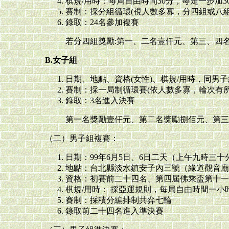
棋規/用時：每局自由時間30分，每走一步加3
賽制：採分組循環(視人數多寡，分四組或八組
錄取：24名參加複賽
若分四組獎勵:第一、二名壹仟元、第三、四
B.女子組
日期、地點、資格(女性)、棋規/用時，同男
賽制：採一局制循環賽(依人數多寡，輪次有所
錄取：3名進入決賽
第一名獎勵壹仟元、第二名獎勵捌佰元、第三
（二）男子組複賽：
日期：99年6月5日、6日二天（上午九時三十
地點：台北縣淡水鎮安子內三號（緣道觀音廟
資格：初賽前二十四名、第四屆佛乘盃第十一
棋規/用時： 採亞運規則，每局自由時間一小
賽制：採積分編排制共弈七輪
錄取前二十四名進入準決賽