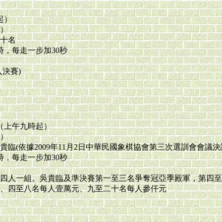
起）
）
十名
時，每走一步加30秒
決賽)
天（上午九時起）
）
臨(依據2009年11月2日中華民國象棋協會第三次選訓會會議決
時，每走一步加30秒
四人一組。吳貴臨及準決賽第一至三名爭奪冠亞季殿軍，第四至
、四至八名每人壹萬元、九至二十名每人參仟元