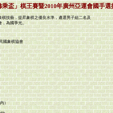
佛乘盃」棋王賽暨2010年廣州亞運會國手選
象棋技藝，提昇象棋之優良水準，遴選男子組二名及
，為國爭光。
民國象棋協會
）
內）