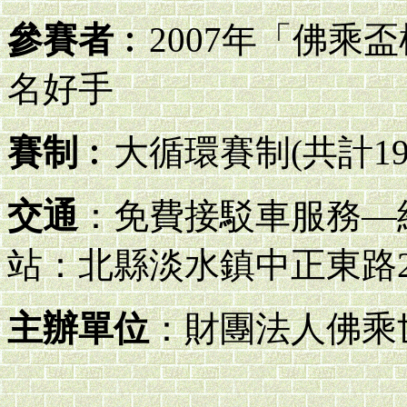
參賽者
︰2007年「佛乘
名好手
賽制
︰大循環賽制(共計19
交通
：免費接駁車服務—
站：北縣淡水鎮中正東路2段69號
主辦單位
：財團法人佛乘