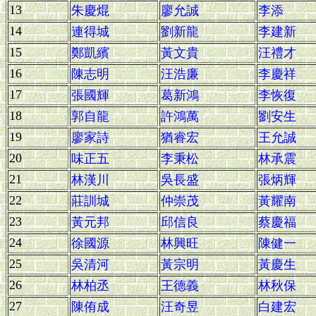
13
朱慶焜
廖允誠
李添
14
連得城
劉新龍
李建新
15
鄭凱繽
黃文貴
汪禮才
16
陳志明
汪浩廉
李慶祥
17
張國輝
葛新鴻
李恢復
18
郭自龍
許鴻萬
劉安生
19
廖家詩
猶睿宏
王允誠
20
味正五
李秉松
林承震
21
林漢川
吳長盛
張炳輝
22
莊訓城
仲崇茂
黃耀南
23
黃元邦
邱信良
蔡慶福
24
徐國源
林興旺
陳健一
25
吳清河
黃宗明
黃慶生
26
林柏丞
王德義
林秋保
27
陳侑成
汪奇昱
白建宏