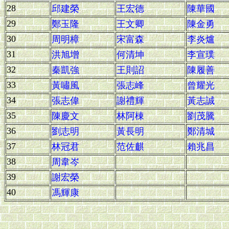
28
邱建榮
王宏德
陳華國
29
鄭玉隆
王文卿
陳金勇
30
周明樟
宋富森
李炎爐
31
洪旭增
何清坤
李宣璞
32
秦凱強
王則詔
陳履善
33
黃嘯風
張志峰
曾耀光
34
張志偉
謝禮輝
黃志誠
35
陳慶文
林阿棟
劉茂騰
36
劉志明
黃長明
鄭清城
37
林冠君
范佐麒
賴兆昌
38
周韋岑
39
謝宏榮
40
馮輝康