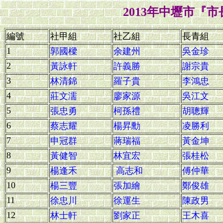
2013年中壢市『
編號
社甲組
社乙組
長青組
1
郭國樑
余建州
吳金珍
2
黃詠軒
許義勝
謝宗貴
3
林清錦
羅子貴
李鴻忠
4
莊文濡
廖家源
吳江文
5
張忠勇
柯孫禮
胡聰輝
6
蔡志耀
楊昇勳
凌勝利
7
申冠群
蔣瑞福
黃金坤
8
黃健智
林宜宏
張桂松
9
楊逢禾
高志和
傅仲華
10
楊三豐
張加繪
鄭俊雄
11
徐忠川
徐運生
陳政男
12
林士軒
劉家正
王木喜