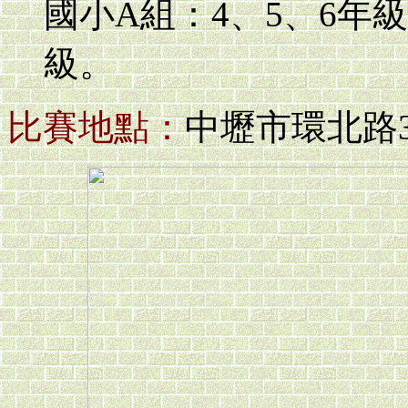
國小A組：4、5、6年
級。
比賽地點：
中壢市環北路3