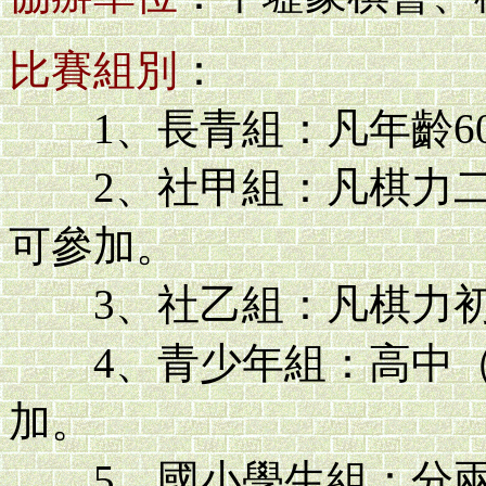
比賽組別
：
1、長青組：凡年齡6
2、社甲組：凡棋力二
可參加。
3、社乙組：凡棋力初
4、青少年組：高中（
加。
5、國小學生組：分兩