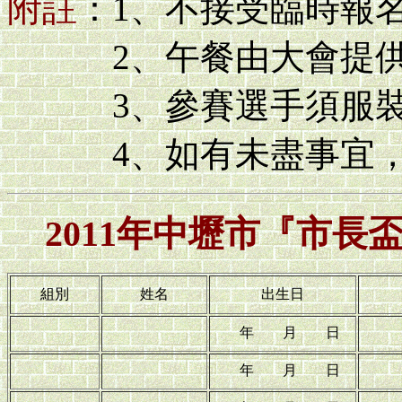
附註
：1、不接受臨時報
2、午餐由大會提供
3、參賽選手須服裝
4、如有未盡事宜，
2011年中壢市『市
組別
姓名
出生日
年 月 日
年 月 日