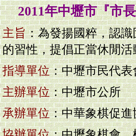
2011年中壢市『
主旨
：為發揚國粹，認識
的習性，提倡正當休閒活
指導單位
：中壢市民代表
主辦單位
：中壢市公所
承辦單位
：中華象棋促進
協辦單位
：中壢象棋會、