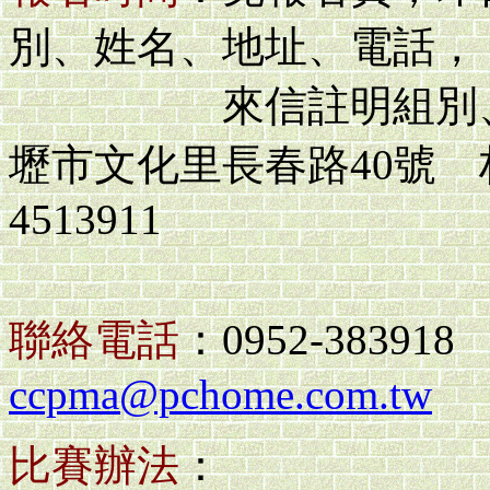
別、姓名、地址、電話，
來信註明組別、姓
壢市文化里長春路40號 
4513911
聯絡電話
：0952-38391
ccpma@pchome.com.tw
比賽辦法
：