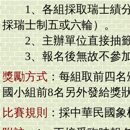
1、各組採取瑞士績分
採瑞士制五或六輪）。
2、主辦單位直接抽籤
3、報名後無故不參加
獎勵方式
：每組取前四名
國小組前8名另外發給獎
比賽規則
：採中華民國象